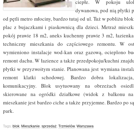
ciepłe. W pokoju ulo
dywanowa, pod nią płytki 
od pętli metro młociny, bardzo tutaj od ul. Tuż w pobliżu blok
plac z bujaczkami i piaskownicą dla dzieci. Metraż miesz
pokój prawie 18 m2, aneks kuchenny prawie 3 m2, łazienka
techniczny mieszkania do częściowego remontu. W osta
wymieniono instalacje wod-kan oraz gazową, ocieplono bu
remont dachu. W łazience a także przedpokoju/kuchni znajduj
płytki w przyzwoitym stanie. Planowana jest wymiana instala
remont klatki schodowej. Bardzo dobra lokalizacja
komunikacyjny. Blok usytuowany na obrzeżach osied
skierowane na ogródki działkowe (widok z balkonu na 
mieszkanie jest bardzo ciche a także przyjemne. Bardzo po s
park.
Tags:
blok
,
Mieszkanie
,
sprzedaż
,
Trzmielów
,
Warszawa