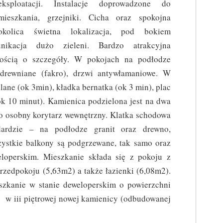
eksploatacji. Instalacje doprowadzone do
mieszkania, grzejniki. Cicha oraz spokojna
okolica świetna lokalizacja, pod bokiem
ikacja dużo zieleni. Bardzo atrakcyjna
ością o szczegóły. W pokojach na podłodze
drewniane (fakro), drzwi antywłamaniowe. W
lane (ok 3min), kładka bernatka (ok 3 min), plac
k 10 minut). Kamienica podzielona jest na dwa
o osobny korytarz wewnętrzny. Klatka schodowa
ardzie – na podłodze granit oraz drewno,
ystkie balkony są podgrzewane, tak samo oraz
eloperskim. Mieszkanie składa się z pokoju z
zedpokoju (5,63m2) a także łazienki (6,08m2).
szkanie w stanie deweloperskim o powierzchni
e w iii piętrowej nowej kamienicy (odbudowanej