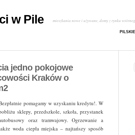
i w Pile
mieszkania nowe i używane, domy z rynku wtórne
PILSKI
cia jedno pokojowe
cowości Kraków o
m2
Bezpłatnie pomagamy w uzyskaniu kredytu!. W
pobliżu sklepy, przedszkole, szkoła, przystanek
autobusowy oraz tramwajowy. Ogrzewanie a
także woda ciepła miejska – najtańszy sposób