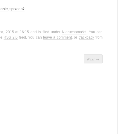
kanie
,
sprzedaż
ca, 2015 at 16:15 and is filed under
Nieruchomości
. You can
the
RSS 2.0
feed. You can
leave a comment
, or
trackback
from
Next
→