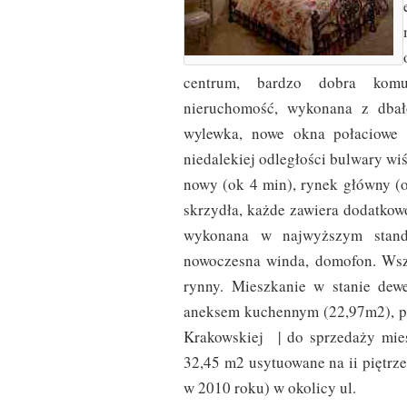
centrum, bardzo dobra komun
nieruchomość, wykonana z dbał
wylewka, nowe okna połaciowe 
niedalekiej odległości bulwary wiś
nowy (ok 4 min), rynek główny (o
skrzydła, każde zawiera dodatkow
wykonana w najwyższym stand
nowoczesna winda, domofon. Wsz
rynny. Mieszkanie w stanie dew
aneksem kuchennym (22,97m2), pr
Krakowskiej | do sprzedaży mie
32,45 m2 usytuowane na ii piętrz
w 2010 roku) w okolicy ul.