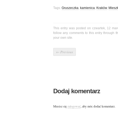
Tags:
Gruszeczka
,
kamienica
,
Kraków
,
Miesz
This entry was posted on czwartek, 12 mar
follow any comments to this entry through 
your own site.
←
Previous
Dodaj komentarz
Musisz się
zalogować
, aby móc dodać komentarz.