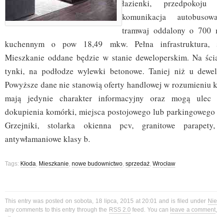
łazienki, przedpokoj
komunikacja autobusow
tramwaj oddalony o 700 
kuchennym o pow 18,49 mkw. Pełna infrastruktura, sz
Mieszkanie oddane będzie w stanie deweloperskim. Na ści
tynki, na podłodze wylewki betonowe. Taniej niż u dewel
Powyższe dane nie stanowią oferty handlowej w rozumieniu k
mają jedynie charakter informacyjny oraz mogą ulec 
dokupienia komórki, miejsca postojowego lub parkingowego 
Grzejniki, stolarka okienna pcv, granitowe parapety
antywłamaniowe klasy b.
Tags:
Kłoda
,
Mieszkanie
,
nowe budownictwo
,
sprzedaż
,
Wrocław
This entry was posted on sobota, 18 lipca, 2015 at 20:01 and is filed under
Ni
any comments to this entry through the
RSS 2.0
feed. You can
leave a comment