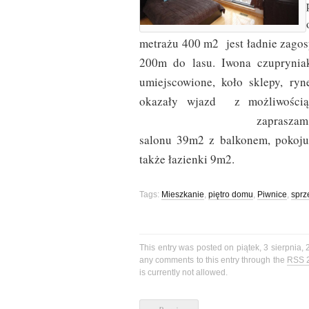
metrażu 400 m2 jest ładnie zagos
200m do lasu. Iwona czupryn
umiejscowione, koło sklepy, ry
okazały wjazd z możliwością 
zapraszam do oglądania
salonu 39m2 z balkonem, pokoju
także łazienki 9m2.
Tags:
Mieszkanie
,
piętro domu
,
Piwnice
,
sprz
This entry was posted on piątek, 3 sierpnia, 
any comments to this entry through the
RSS 
is currently not allowed.