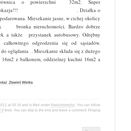
piwnica o powierzchni 32m2. Super
okazja!!! . Działka o
podarowana. Mieszkanie jasne, w cichej okolicy
iak bronka nieruchomości. Bardzo dobrze
nek a także przystanek autobusowy. Odrębny
całkowitego odgrodzenia się od sąsiadów.
 . Mieszkanie składa się z dużego
 16m2 z balkonem, oddzielnej kuchni 16m2 a
edaż
,
Zławieś Wielka
2012 at 00:16 and is filed under
Nieruchomości
. You can follow
2.0
feed. You can skip to the end and leave a comment. Pinging