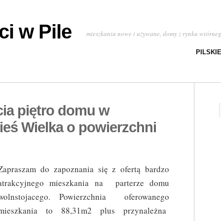
i w Pile
mieszkania nowe i używane, domy z rynku wtórne
PILSKI
cia piętro domu w
ieś Wielka o powierzchni
Zapraszam do zapoznania się z ofertą bardzo
atrakcyjnego mieszkania na parterze domu
wolnstojacego. Powierzchnia oferowanego
mieszkania to 88,31m2 plus przynależna