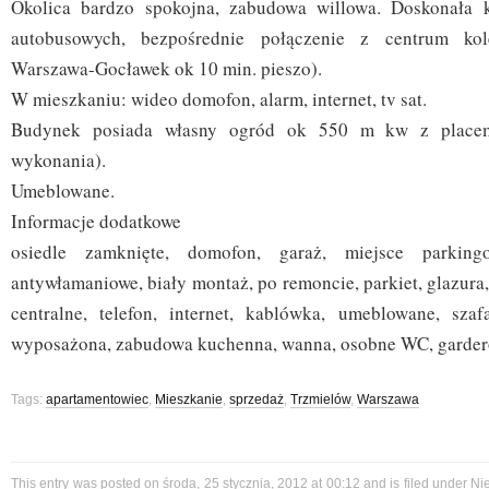
Okolica bardzo spokojna, zabudowa willowa. Doskonała k
autobusowych, bezpośrednie połączenie z centrum kole
Warszawa-Gocławek ok 10 min. pieszo).
W mieszkaniu: wideo domofon, alarm, internet, tv sat.
Budynek posiada własny ogród ok 550 m kw z placem
wykonania).
Umeblowane.
Informacje dodatkowe
osiedle zamknięte, domofon, garaż, miejsce parking
antywłamaniowe, biały montaż, po remoncie, parkiet, glazura,
centralne, telefon, internet, kablówka, umeblowane, sza
wyposażona, zabudowa kuchenna, wanna, osobne WC, gardero
Tags:
apartamentowiec
,
Mieszkanie
,
sprzedaż
,
Trzmielów
,
Warszawa
This entry was posted on środa, 25 stycznia, 2012 at 00:12 and is filed under
Ni