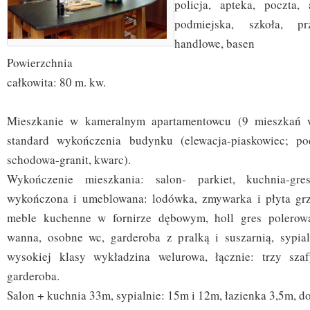
policja, apteka, poczta,
podmiejska, szkoła, pr
handlowe, basen
Powierzchnia
całkowita: 80 m. kw.
Mieszkanie w kameralnym apartamentowcu (9 mieszkań 
standard wykończenia budynku (elewacja-piaskowiec; pod
schodowa-granit, kwarc).
Wykończenie mieszkania: salon- parkiet, kuchnia-gr
wykończona i umeblowana: lodówka, zmywarka i płyta gr
meble kuchenne w fornirze dębowym, holl gres polerow
wanna, osobne wc, garderoba z pralką i suszarnią, sypia
wysokiej klasy wykładzina welurowa, łącznie: trzy sz
garderoba.
Salon + kuchnia 33m, sypialnie: 15m i 12m, łazienka 3,5m, d