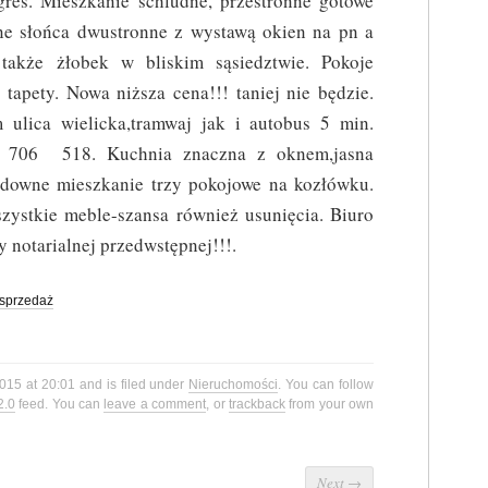
gres. Mieszkanie schludne, przestronne gotowe
ne słońca dwustronne z wystawą okien na pn a
 także żłobek w bliskim sąsiedztwie. Pokoje
 tapety. Nowa niższa cena!!! taniej nie będzie.
ulica wielicka,tramwaj jak i autobus 5 min.
8 706 518. Kuchnia znaczna z oknem,jasna
downe mieszkanie trzy pokojowe na kozłówku.
zystkie meble-szansa również usunięcia. Biuro
 notarialnej przedwstępnej!!!.
sprzedaż
2015 at 20:01 and is filed under
Nieruchomości
. You can follow
2.0
feed. You can
leave a comment
, or
trackback
from your own
Next
→