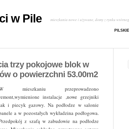
i w Pile
mieszkania nowe i używane, domy z rynku wtórne
PILSKI
ia trzy pokojowe blok w
ów o powierzchni 53.00m2
W mieszkaniu przeprowadzono
remont,wymienione instalacje ,nowe grzejniki
jak i piecyk gazowy. Na podłodze w salonie
panele a w pozostałych wykładzina podłogowa.
Przedpokój z szafą w zabudowie na podłodze