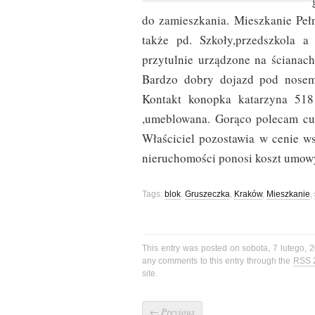
do zamieszkania. Mieszkanie Peł
także pd. Szkoły,przedszkola a
przytulnie urządzone na ścianach
Bardzo dobry dojazd pod nosem 
Kontakt konopka katarzyna 51
,umeblowana. Gorąco polecam cu
Właściciel pozostawia w cenie ws
nieruchomości ponosi koszt umowy
Tags:
blok
,
Gruszeczka
,
Kraków
,
Mieszkanie
,
This entry was posted on sobota, 7 lutego, 
any comments to this entry through the
RSS 
site.
←
Previous