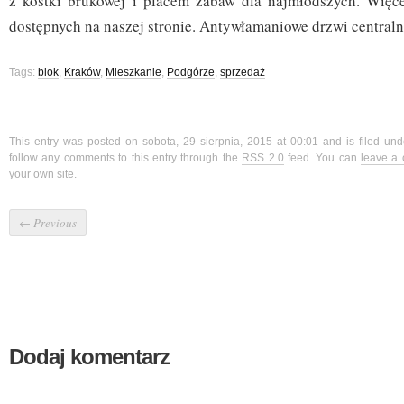
z kostki brukowej i placem zabaw dla najmłodszych. Więcej 
dostępnych na naszej stronie. Antywłamaniowe drzwi centraln
Tags:
blok
,
Kraków
,
Mieszkanie
,
Podgórze
,
sprzedaż
This entry was posted on sobota, 29 sierpnia, 2015 at 00:01 and is filed un
follow any comments to this entry through the
RSS 2.0
feed. You can
leave a
your own site.
←
Previous
Dodaj komentarz