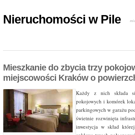
Nieruchomości w Pile
mi
Mieszkanie do zbycia trzy pokojo
miejscowości Kraków o powierzc
Każdy z nich składa s
pokojowych i komórek loka
parkingowych w garażu po
świetnie rozwinięta infrast
inwestycja w skład które