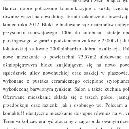
enklawa trzech połączony
Bardzo dobre połączenie komunikacyjne z każdą częścią
również wjazd na obwodnicę. Termin zakończenia inwestycji 
koniec roku 2012. Bloki te budowane są z materiałów najlep
przystanku tramwajowego, 100m do autobusu. Istnieje opc
parkingowego w garażu podziemnym za kwotę 25000zł jak i
lokatorskiej za kwotę 2000plnbardzo dobra lokalizacja. P
nowe mieszkanie o powierzchni 73,57m2 ulokowane n
ośmiopiętrowym bloku znajdującym się na nowo pows
sąsiedztwie ulicy nowohuckiej oraz saskiej w płaszowie
wykonane z pustaka ceramicznego ocieplone styropiane
wykończoną barwionym tynkiem. Salon a także kuchnia poł
Oferowane mieszkanie składa się z trzech pokoi, jasnej
przedpokoju oraz łazienki jak i osobnego wc. Polecam a
kontaktu!!!identyczne mieszkanie dostępne również na vi, vii
Teren wokół zawiera być otoczony z zagospodarowanym dzi