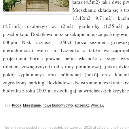
taras (4,5m2) jak i dwie p
Mieszkanie składa się z t
13,42m2, 9,71m2), kuchn
(4,71m2), osobnego wc (2m2), garderoby (1,55m2) j
przedpokoju. Dodatkowo można zakupić miejsce parkingowe
000pln. Niski czynsz – 250zł (poza sezonem grzewcz
nieruchomości evero sp. Łazienka a także wc zaproj
projektanta. Forma prawna: pełna własność z księgą wie
roletami zewnętrznymi) od strony południowej (pokój dzi
pokój sypialniany) oraz północnej (pokój oraz kuchn
zagrodzony parking. Rozkładowe dwustronne mieszkanie t
budynku z roku 2005 na osiedlu gaj na wrocławskich krzykac
Tags:
Kłoda
,
Mieszkanie
,
nowe budownictwo
,
sprzedaż
,
Wrocław
This entry was posted on poniedziałek, 29 czerwca, 2015 at 16:00 and is filed u