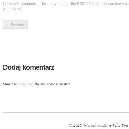
follow any comments to this entry through the
RSS 2.0
feed. You can
leave a
your own site.
←
Previous
Dodaj komentarz
Musisz się
zalogować
, aby móc dodać komentarz.
© 2026. Nieruchomości w Pile. Pow