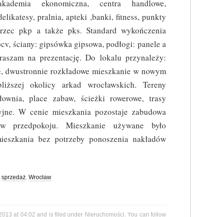
akademia ekonomiczna, centra handlowe,
delikatesy, pralnia, apteki ,banki, fitness, punkty
orzec pkp a także pks. Standard wykończenia
pcv, ściany: gipsówka gipsowa, podłogi: panele a
raszam na prezentację. Do lokalu przynależy:
ne, dwustronnie rozkładowe mieszkanie w nowym
iższej okolicy arkad wrocławskich. Tereny
łownia, place zabaw, ścieżki rowerowe, trasy
cyjne. W cenie mieszkania pozostaje zabudowa
w przedpokoju. Mieszkanie używane było
mieszkania bez potrzeby ponoszenia nakładów
,
sprzedaż
,
Wrocław
2013 at 04:02 and is filed under
Nieruchomości
. You can follow