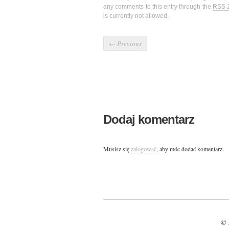
any comments to this entry through the
RSS 
is currently not allowed.
←
Previous
Dodaj komentarz
Musisz się
zalogować
, aby móc dodać komentarz.
© 