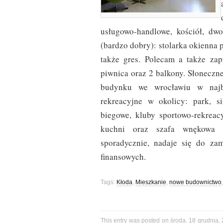
usługowo-handlowe, kościół, dw
(bardzo dobry): stolarka okienna 
także gres. Polecam a także zap
piwnica oraz 2 balkony. Słonecz
budynku we wrocławiu w najbl
rekreacyjne w okolicy: park, si
biegowe, kluby sportowo-rekrea
kuchni oraz szafa wnękowa 
sporadycznie, nadaje się do za
finansowych.
Tags:
Kłoda
,
Mieszkanie
,
nowe budownictwo
This entry was posted on środa, 18 grudnia, 