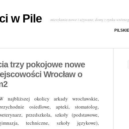
i w Pile
mieszkania nowe i używane, domy z rynku wtórne
PILSKI
cia trzy pokojowe nowe
ejscowości Wrocław o
m2
W najbliższej okolicy arkady wrocławskie,
przychodnie osiedlowe, apteki, stomatolog,
weterynarz, przedszkola, szkoły (podstawowe,
gimnazja, techniczne, szkoły językowe),