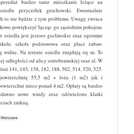
sprzedaż bardzo tanie mieszkanie leżące na
osiedlu przyczółek grochowski. Ewentualnie
 ich to nie będzie z tym problemu. Uwagę zwraca
tkowo powiększyć łącząc go sąsiednim pokojem.
ch osiedla jest jezioro gocławskie oraz ogromne
szkole, szkoła podstawowa oraz place zabaw.
 widne. Na terenie osiedla znajdują się m. To
iej odległości od ulicy ostrobramskiej oraz al. W
inii 141, 143, 158, 182, 188, 502, 514, 520, 525.
 powierzchnię 55,5 m2 + loża (1 m2) jak i
powierzchni nieco ponad 4 m2. Opłaty są bardzo
edawno nowe windy oraz odświeżono klatki
ciach znikną.
,
Warszawa