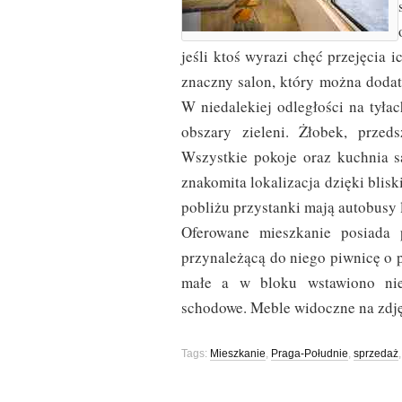
jeśli ktoś wyrazi chęć przejęcia
znaczny salon, który można doda
W niedalekiej odległości na tyła
obszary zieleni. Żłobek, przed
Wszystkie pokoje oraz kuchnia są
znakomita lokalizacja dzięki blisk
pobliżu przystanki mają autobusy l
Oferowane mieszkanie posiada
przynależącą do niego piwnicę o 
małe a w bloku wstawiono ni
schodowe. Meble widoczne na zdję
Tags:
Mieszkanie
,
Praga-Południe
,
sprzedaż