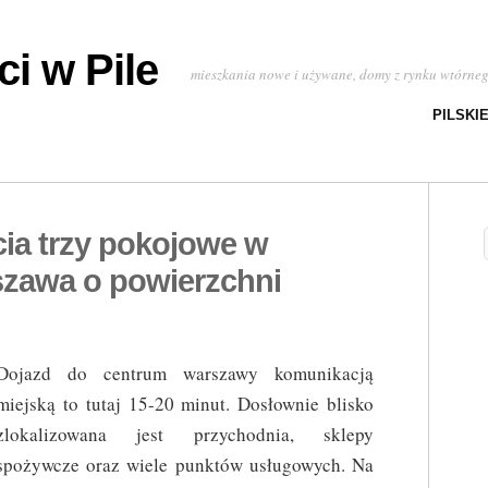
i w Pile
mieszkania nowe i używane, domy z rynku wtórne
PILSKI
ia trzy pokojowe w
zawa o powierzchni
Dojazd do centrum warszawy komunikacją
miejską to tutaj 15-20 minut. Dosłownie blisko
zlokalizowana jest przychodnia, sklepy
spożywcze oraz wiele punktów usługowych. Na