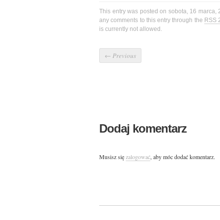
This entry was posted on sobota, 16 marca, 
any comments to this entry through the
RSS 
is currently not allowed.
←
Previous
Dodaj komentarz
Musisz się
zalogować
, aby móc dodać komentarz.