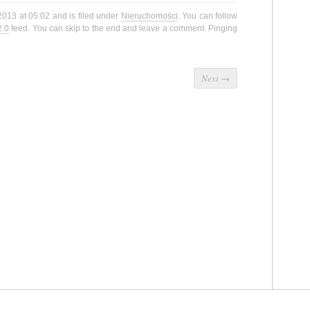
2013 at 05:02 and is filed under
Nieruchomości
. You can follow
2.0
feed. You can skip to the end and leave a comment. Pinging
Next
→