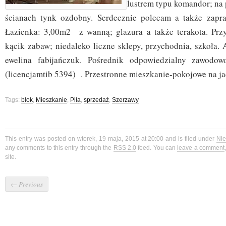
lustrem typu komandor; na 
ścianach tynk ozdobny. Serdecznie polecam a także zapra
Łazienka: 3,00m2 z wanną; glazura a także terakota. Prz
kącik zabaw; niedaleko liczne sklepy, przychodnia, szkoła.
ewelina fabijańczuk. Pośrednik odpowiedzialny zawodow
(licencjamtib 5394) . Przestronne mieszkanie-pokojowe na ja
Tags:
blok
,
Mieszkanie
,
Piła
,
sprzedaż
,
Szerzawy
This entry was posted on wtorek, 19 maja, 2015 at 20:00 and is filed under
Ni
any comments to this entry through the
RSS 2.0
feed. You can
leave a comment
site.
←
Previous