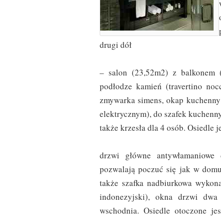
drugi dół
– salon (23,52m2) z balkonem (
podłodze kamień (travertino no
zmywarka simens, okap kuchenny
elektrycznym), do szafek kuchenn
także krzesła dla 4 osób. Osiedle 
drzwi główne antywłamaniowe 
pozwalają poczuć się jak w domu
także szafka nadbiurkowa wykona
indonezyjski), okna drzwi dwa 
wschodnia. Osiedle otoczone je