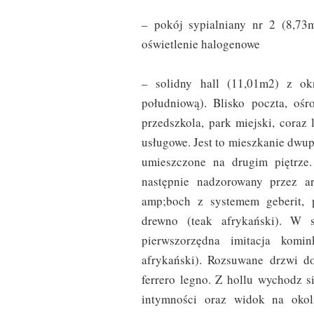
– pokój sypialniany nr 2 (8,73
oświetlenie halogenowe
– solidny hall (11,01m2) z o
południową). Blisko poczta, ośro
przedszkola, park miejski, coraz 
usługowe. Jest to mieszkanie dwu
umieszczone na drugim piętrze.
następnie nadzorowany przez ar
amp;boch z systemem geberit, 
drewno (teak afrykański). W s
pierwszorzędna imitacja komi
afrykański). Rozsuwane drzwi do
ferrero legno. Z hollu wychodz s
intymności oraz widok na okol