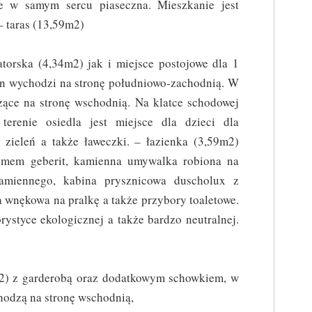
e w samym sercu piaseczna. Mieszkanie jest
– taras (13,59m2)
torska (4,34m2) jak i miejsce postojowe dla 1
on wychodzi na stronę południowo-zachodnią. W
ące na stronę wschodnią. Na klatce schodowej
erenie osiedla jest miejsce dla dzieci dla
 zieleń a także ławeczki. – łazienka (3,59m2)
temem geberit, kamienna umywalka robiona na
amiennego, kabina prysznicowa duscholux z
a wnękowa na pralkę a także przybory toaletowe.
rystyce ekologicznej a także bardzo neutralnej.
m2) z garderobą oraz dodatkowym schowkiem, w
hodzą na stronę wschodnią,