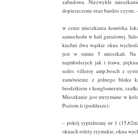
zabudowa. Niezwykłe mieszkani
dopieszczone oraz bardzo czyste. 
w cenie mieszkania komórka loka
samochodu w hali garażowej. Sal
kuchni dwa wąskie okna wychodz
jest w sumie 5 mieszkań. Na t
najmłodszych jak i trawa, piękna
sedes villeroy amp;bosch z sys
zamówienie z jednego bloku k
brodzikiem z konglomeratu, szafk
Mieszkanie jest utrzymane w kolo
Poziom ii (poddasze):
– pokój sypialniany nr 1 (15,62
oknach rolety rzymskie, okna wyc