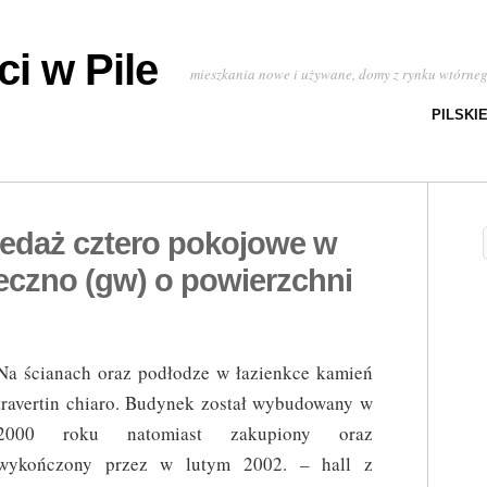
i w Pile
mieszkania nowe i używane, domy z rynku wtórne
PILSKI
zedaż cztero pokojowe w
eczno (gw) o powierzchni
Na ścianach oraz podłodze w łazienkce kamień
travertin chiaro. Budynek został wybudowany w
2000 roku natomiast zakupiony oraz
wykończony przez w lutym 2002. – hall z