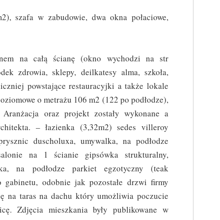
m2), szafa w zabudowie, dwa okna połaciowe,
knem na całą ścianę (okno wychodzi na str
dek zdrowia, sklepy, deilkatesy alma, szkoła,
liczniej powstające restauracyjki a także lokale
poziomowe o metrażu 106 m2 (122 po podłodze),
 Aranżacja oraz projekt zostały wykonane a
chitekta. – łazienka (3,32m2) sedes villeroy
prysznic duscholuxa, umywalka, na podłodze
alonie na 1 ścianie gipsówka strukturalny,
nka, na podłodze parkiet egzotyczny (teak
 gabinetu, odobnie jak pozostałe drzwi firmy
ię na taras na dachu który umożliwia poczucie
icę. Zdjęcia mieszkania były publikowane w