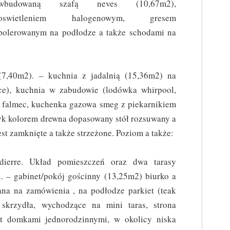
wbudowaną szafą neves (10,67m2),
oswietleniem halogenowym, gresem
polerowanym na podłodze a także schodami na
7,40m2). – kuchnia z jadalnią (15,36m2) na
cce), kuchnia w zabudowie (lodówka whirpool,
 falmec, kuchenka gazowa smeg z piekarnikiem
yk kolorem drewna dopasowany stół rozsuwany a
jest zamknięte a także strzeżone. Poziom a także:
dierre. Układ pomieszczeń oraz dwa tarasy
. – gabinet/pokój gościnny (13,25m2) biurko a
na na zamówienia , na podłodze parkiet (teak
skrzydła, wychodzące na mini taras, strona
st domkami jednorodzinnymi, w okolicy niska