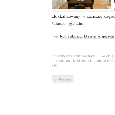
zlokkalizowany w zaciszne częśc
ścianach gładzie.
Tags:
blok
,
Bydgoszcz
,
Mieszkanie
,
sprzedaż
This entry was posted on środa, 15 kwietnia,
any comments to this entry through the
RSS 
site.
←
Previous