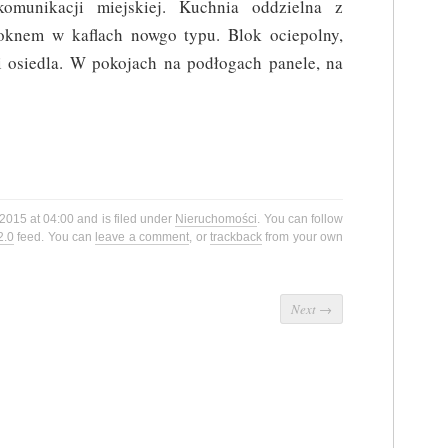
komunikacji miejskiej. Kuchnia oddzielna z
oknem w kaflach nowgo typu. Blok ociepolny,
i osiedla. W pokojach na podłogach panele, na
 2015 at 04:00 and is filed under
Nieruchomości
. You can follow
2.0
feed. You can
leave a comment
, or
trackback
from your own
Next
→