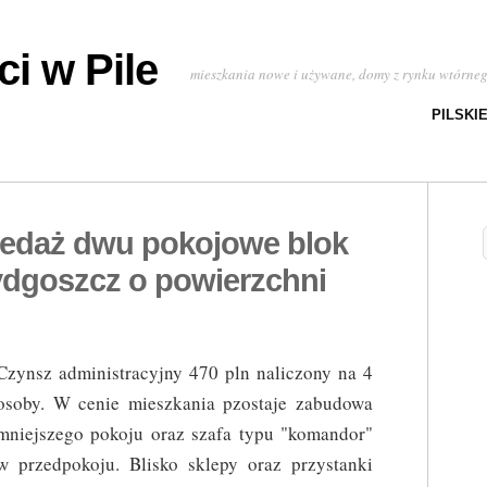
i w Pile
mieszkania nowe i używane, domy z rynku wtórne
PILSKI
zedaż dwu pokojowe blok
dgoszcz o powierzchni
Czynsz administracyjny 470 pln naliczony na 4
osoby. W cenie mieszkania pzostaje zabudowa
mniejszego pokoju oraz szafa typu "komandor"
w przedpokoju. Blisko sklepy oraz przystanki