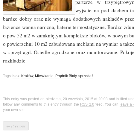
parterze w trzypiętrow
wyjście na pod dachem ta
bardzo dobry oraz nie wymaga dodatkowych nakładów prz
łązience wanna narożna, baterie termostatyczne. Bardzo zdu
o pow 52 m2 w zamkniętym kompleksie bloków, w nowym bu
o powierzchni 10 m2 zabudowana meblami na wymiar a takż
w sprzęt agd. Osiedle ogrodzone oraz monitorowane. Poko
rozkładzie.
Tags:
blok
,
Kraków
,
Mieszkanie
,
Prądnik Biały
,
sprzedaż
This entry was posted on niedziela, 20 września, 2015 at 20:03 and is filed u
follow any comments to this entry through the
RSS 2.0
feed. You can
leave a
your own site.
←
Previous