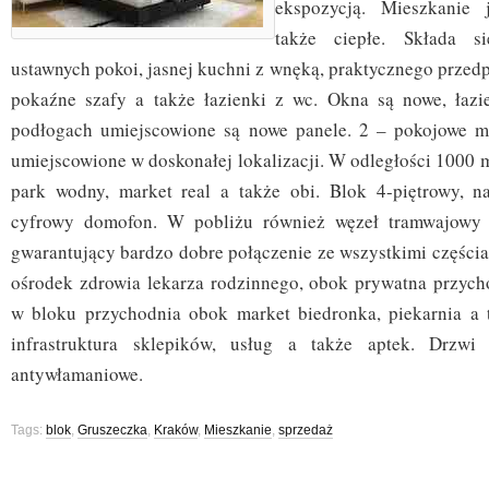
ekspozycją. Mieszkanie 
także ciepłe. Składa 
ustawnych pokoi, jasnej kuchni z wnęką, praktycznego przed
pokaźne szafy a także łazienki z wc. Okna są nowe, łazi
podłogach umiejscowione są nowe panele. 2 – pokojowe mi
umiejscowione w doskonałej lokalizacji. W odległości 1000 m
park wodny, market real a także obi. Blok 4-piętrowy, n
cyfrowy domofon. W pobliżu również węzeł tramwajowy 
gwarantujący bardzo dobre połączenie ze wszystkimi części
ośrodek zdrowia lekarza rodzinnego, obok prywatna przycho
w bloku przychodnia obok market biedronka, piekarnia a t
infrastruktura sklepików, usług a także aptek. Drzwi
antywłamaniowe.
Tags:
blok
,
Gruszeczka
,
Kraków
,
Mieszkanie
,
sprzedaż