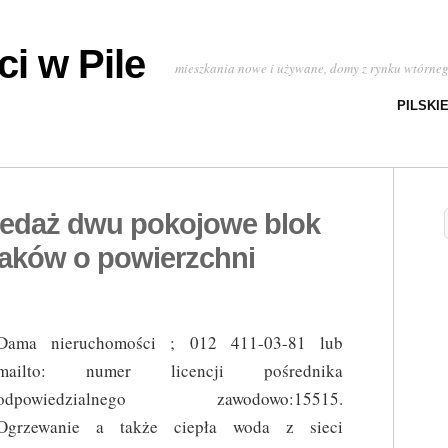
i w Pile
mieszkania nowe i używane, domy z rynku wtórne
PILSKI
zedaż dwu pokojowe blok
aków o powierzchni
Dama nieruchomości ; 012 411-03-81 lub
mailto: numer licencji pośrednika
odpowiedzialnego zawodowo:15515.
Ogrzewanie a także ciepła woda z sieci