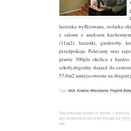
łazienka wyflizowana, stolarka o
z salonu z aneksem kuchennym 
(11m2), łazienki, garderoby, 
przedpokoju. Polecamy oraz zapr
prawie 300pln okolica z bardzo d
szkoły,dogodny dojazd do centr
57,6m2 umiejscowione na drugim p
Tags:
blok
,
Kraków
,
Mieszkanie
,
Prądnik Biały
This entry was posted on wtorek, 1 września,
any comments to this entry through the
RSS 
site.