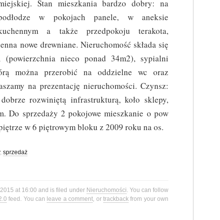
miejskiej. Stan mieszkania bardzo dobry: na
podłodze w pokojach panele, w aneksie
kuchennym a także przedpokoju terakota,
kienna nowe drewniane. Nieruchomość składa się
(powierzchnia nieco ponad 34m2), sypialni
którą można przerobić na oddzielne wc oraz
aszamy na prezentację nieruchomości. Czynsz:
obrze rozwiniętą infrastrukturą, koło sklepy,
um. Do sprzedaży 2 pokojowe mieszkanie o pow
iętrze w 6 piętrowym bloku z 2009 roku na os.
,
sprzedaż
 2015 at 16:00 and is filed under
Nieruchomości
. You can follow
2.0
feed. You can
leave a comment
, or
trackback
from your own