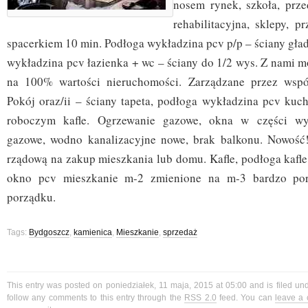
nosem rynek, szkoła, prze
rehabilitacyjna, sklepy, p
spacerkiem 10 min. Podłoga wykładzina pcv p/p – ściany gła
wykładzina pcv łazienka + wc – ściany do 1/2 wys. Z nami m
na 100% wartości nieruchomości. Zarządzane przez wspó
Pokój oraz/ii – ściany tapeta, podłoga wykładzina pcv kuch
roboczym kafle. Ogrzewanie gazowe, okna w części wym
gazowe, wodno kanalizacyjne nowe, brak balkonu. Nowość!
rządową na zakup mieszkania lub domu. Kafle, podłoga kafl
okno pcv mieszkanie m-2 zmienione na m-3 bardzo po
porządku.
Tags:
Bydgoszcz
,
kamienica
,
Mieszkanie
,
sprzedaż
This entry was posted on poniedziałek, 11 maja, 2015 at 05:00 and is filed un
follow any comments to this entry through the
RSS 2.0
feed. You can
leave a