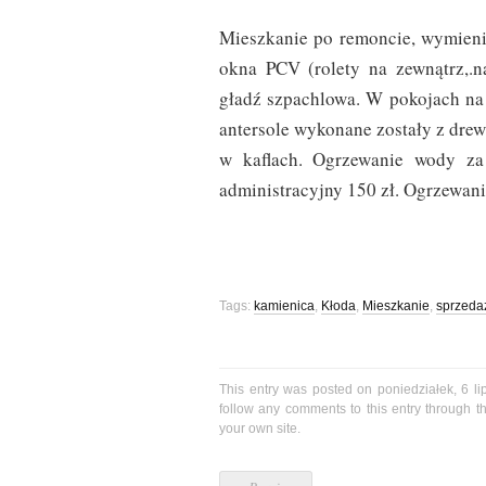
Mieszkanie po remoncie, wymienio
okna PCV (rolety na zewnątrz,.n
gładź szpachlowa. W pokojach na
antersole wykonane zostały z dre
w kaflach. Ogrzewanie wody za 
administracyjny 150 zł. Ogrzewani
Tags:
kamienica
,
Kłoda
,
Mieszkanie
,
sprzeda
This entry was posted on poniedziałek, 6 li
follow any comments to this entry through 
your own site.