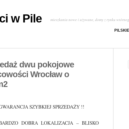
i w Pile
mieszkania nowe i używane, domy z rynku wtórne
PILSKI
zedaż dwu pokojowe
cowości Wrocław o
m2
GWARANCJA SZYBKIEJ SPRZEDAŻY !!
BARDZO DOBRA LOKALIZACJA – BLISKO