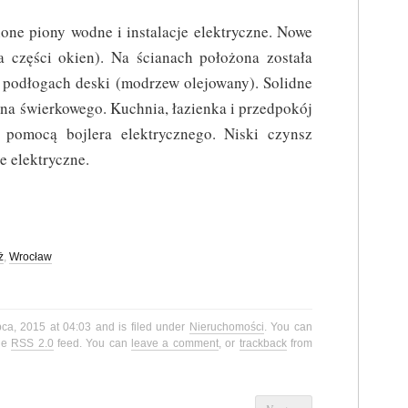
ne piony wodne i instalacje elektryczne. Nowe
a części okien). Na ścianach położona została
 podłogach deski (modrzew olejowany). Solidne
wna świerkowego. Kuchnia, łazienka i przedpokój
pomocą bojlera elektrycznego. Niski czynsz
e elektryczne.
ż
,
Wrocław
pca, 2015 at 04:03 and is filed under
Nieruchomości
. You can
the
RSS 2.0
feed. You can
leave a comment
, or
trackback
from