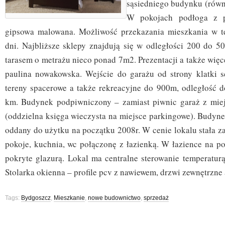
sąsiedniego budynku (równ
W pokojach podłoga z pa
gipsowa malowana. Możliwość przekazania mieszkania w te
dni. Najbliższe sklepy znajdują się w odległości 200 do 5
tarasem o metrażu nieco ponad 7m2. Prezentacji a także więce
paulina nowakowska. Wejście do garażu od strony klatki s
tereny spacerowe a także rekreacyjne do 900m, odległość d
km. Budynek podpiwniczony – zamiast piwnic garaż z mie
(oddzielna księga wieczysta na miejsce parkingowe). Budyne
oddany do użytku na początku 2008r. W cenie lokalu stała 
pokoje, kuchnia, wc połączonę z łazienką. W łazience na po
pokryte glazurą. Lokal ma centralne sterowanie temperatur
Stolarka okienna – profile pcv z nawiewem, drzwi zewnętrzn
Tags:
Bydgoszcz
,
Mieszkanie
,
nowe budownictwo
,
sprzedaż