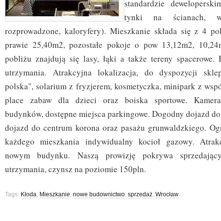
standardzie deweloperski
tynki na ścianach, wsz
rozprowadzone, kaloryfery). Mieszkanie składa się z 4 po
prawie 25,40m2, pozostałe pokoje o pow 13,12m2, 10,2
pobliżu znajdują się lasy, łąki a także tereny spacerowe. 
utrzymania. Atrakcyjna lokalizacja, do dyspozycji skl
polska", solarium z fryzjerem, kosmetyczka, minipark z wsp
place zabaw dla dzieci oraz boiska sportowe. Kameral
budynków, dostępne miejsca parkingowe. Dogodny dojazd do 
dojazd do centrum korona oraz pasażu grunwaldzkiego. Og
każdego mieszkania indywidualny kocioł gazowy. Atrak
nowym budynku. Naszą prowizję pokrywa sprzedający!
utrzymania, czynsz na poziomie 150pln.
Tags:
Kłoda
,
Mieszkanie
,
nowe budownictwo
,
sprzedaż
,
Wrocław