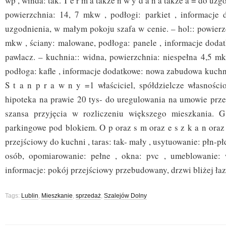
wp , winda: tak. T e r m a także n w y d a n a także a = do uzg
powierzchnia: 14, 7 mkw , podłogi: parkiet , informacje
uzgodnienia, w małym pokoju szafa w cenie. – hol:: powierz
mkw , ściany: malowane, podłoga: panele , informacje dodat
pawlacz. – kuchnia:: widna, powierzchnia: niespełna 4,5 mkw
podłoga: kafle , informacje dodatkowe: nowa zabudowa kuchni
S t a n p r a w n y =1 właściciel, spółdzielcze własności
hipoteka na prawie 20 tys- do uregulowania na umowie prze
szansa przyjęcia w rozliczeniu większego mieszkania. 
parkingowe pod blokiem. O p oraz s m oraz e s z k a n oraz
przejściowy do kuchni , taras: tak- mały , usytuowanie: płn-płd
osób, opomiarowanie: pełne , okna: pvc , umeblowanie: w
informacje: pokój przejściowy przebudowany, drzwi bliżej łaz
Tags:
Lublin
,
Mieszkanie
,
sprzedaż
,
Szalejów Dolny