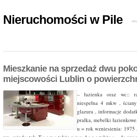
Nieruchomości w Pile
mi
Mieszkanie na sprzedaż dwu pok
miejscowości Lublin o powierzch
– łazienka oraz wc:: ra
niespełna 4 mkw , ściany
glazura , informacje doda
pralka, mebelki łazienkowe.
u = rok wzniesienia: 1975 