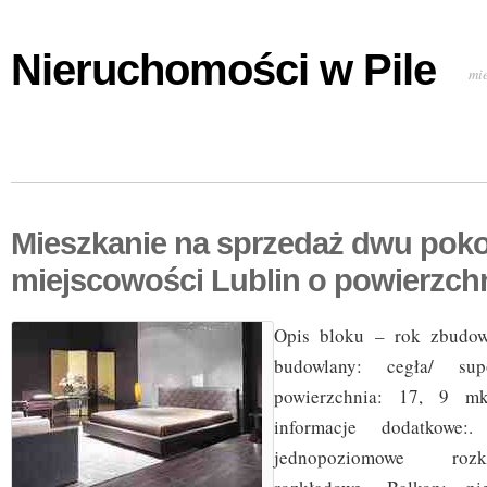
Nieruchomości w Pile
mi
Mieszkanie na sprzedaż dwu pok
miejscowości Lublin o powierzch
Opis bloku – rok zbudow
budowlany: cegła/ su
powierzchnia: 17, 9 mk
informacje dodatkowe:.
jednopoziomowe rozk