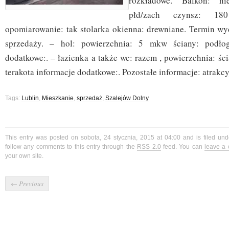
rozkładowe. Balkon: ni
płd/zach czynsz: 1
opomiarowanie: tak stolarka okienna: drewniane. Termin wy
sprzedaży. – hol: powierzchnia: 5 mkw ściany: podłog
dodatkowe:. – łazienka a także wc: razem , powierzchnia: ści
terakota informacje dodatkowe:. Pozostałe informacje: atrakcyj
Tags:
Lublin
,
Mieszkanie
,
sprzedaż
,
Szalejów Dolny
This entry was posted on sobota, 24 stycznia, 2015 at 04:00 and is filed un
follow any comments to this entry through the
RSS 2.0
feed. You can
leave a
your own site.
←
Previous