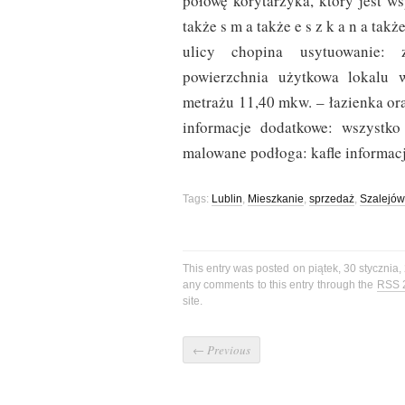
połowę korytarzyka, który jest w
także s m a także e s z k a n a tak
ulicy chopina usytuowanie: 
powierzchnia użytkowa lokalu
metrażu 11,40 mkw. – łazienka ora
informacje dodatkowe: wszystko
malowane podłoga: kafle informac
Tags:
Lublin
,
Mieszkanie
,
sprzedaż
,
Szalejów
This entry was posted on piątek, 30 stycznia,
any comments to this entry through the
RSS 
site.
←
Previous