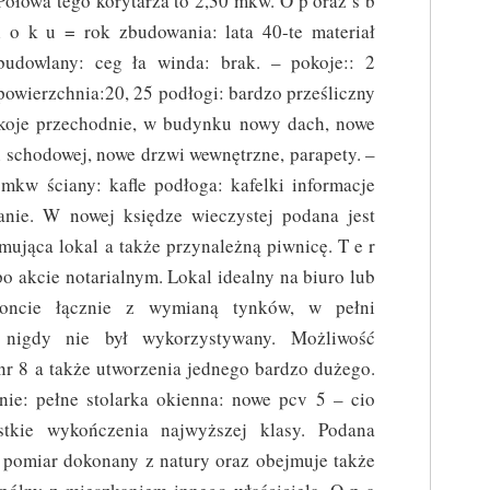
Połowa tego korytarza to 2,30 mkw. O p oraz s b
l o k u = rok zbudowania: lata 40-te materiał
budowlany: ceg ła winda: brak. – pokoje:: 2
powierzchnia:20, 25 podłogi: bardzo prześliczny
okoje przechodnie, w budynku nowy dach, nowe
i schodowej, nowe drzwi wewnętrzne, parapety. –
mkw ściany: kafle podłoga: kafelki informacje
nie. W nowej księdze wieczystej podana jest
ująca lokal a także przynależną piwnicę. T e r
po akcie notarialnym. Lokal idealny na biuro lub
moncie łącznie z wymianą tynków, w pełni
, nigdy nie był wykorzystywany. Możliwość
nr 8 a także utworzenia jednego bardzo dużego.
ie: pełne stolarka okienna: nowe pcv 5 – cio
tkie wykończenia najwyższej klasy. Podana
 pomiar dokonany z natury oraz obejmuje także