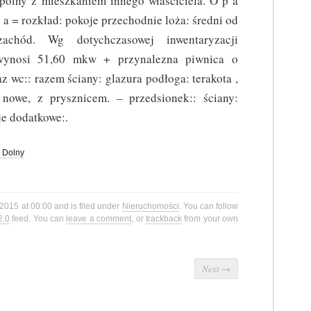
spólny z mieszkaniem innego właściciela. O p a
że a = rozkład: pokoje przechodnie loża: średni od
zachód. Wg dotychczasowej inwentaryzacji
 wynosi 51,60 mkw + przynalezna piwnica o
z wc:: razem ściany: glazura podłoga: terakota ,
 nowe, z prysznicem. – przedsionek:: ściany:
je dodatkowe:.
 Dolny
 2015 at 00:00 and is filed under
Nieruchomości
. You can follow
2.0
feed. You can
leave a comment
, or
trackback
from your own
Next
→