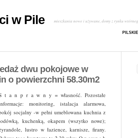
i w Pile
mieszkania nowe i używane, domy z rynku wtórne
PILSKI
zedaż dwu pokojowe w
in o powierzchni 58.30m2
S t a n p r a w n y = własność. Pozostałe
informacje: monitoring, istalacja alarmowa,
pokój socjalny -w pełni umeblowana kuchnia z
lodówką, kuchenką, okapem (wszytko nowe);
żyrandole, lustro w łazience, karnisze, firany.