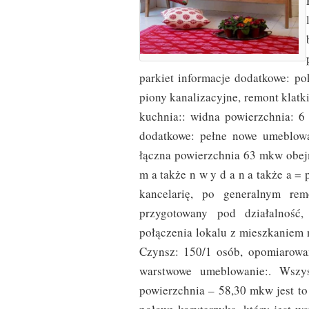
parkiet informacje dodatkowe: p
piony kanalizacyjne, remont klatk
kuchnia:: widna powierzchnia: 6 
dodatkowe: pełne nowe umeblowa
łączna powierzchnia 63 mkw obejm
m a także n w y d a n a także a = 
kancelarię, po generalnym re
przygotowany pod działalność
połączenia lokalu z mieszkaniem 
Czynsz: 150/1 osób, opomiarowan
warstwowe umeblowanie:. Wszys
powierzchnia – 58,30 mkw jest to