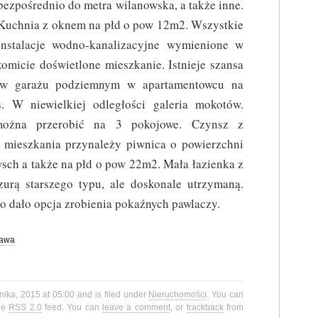
bezpośrednio do metra wilanowska, a także inne.
Kuchnia z oknem na płd o pow 12m2. Wszystkie
instalacje wodno-kanalizacyjne wymienione w
omicie doświetlone mieszkanie. Istnieje szansa
o w garażu podziemnym w apartamentowcu na
s. W niewielkiej odległości galeria mokotów.
ożna przerobić na 3 pokojowe. Czynsz z
 mieszkania przynależy piwnica o powierzchni
sch a także na płd o pow 22m2. Mała łazienka z
urą starszego typu, ale doskonale utrzymaną.
o dało opcja zrobienia pokaźnych pawlaczy.
awa
nika, 2015 at 05:00 and is filed under
Nieruchomości
. You can
the
RSS 2.0
feed. You can
leave a comment
, or
trackback
from