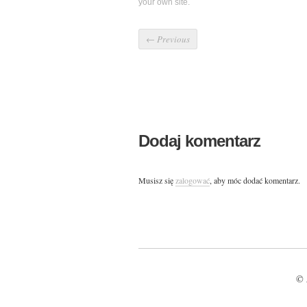
your own site.
←
Previous
Dodaj komentarz
Musisz się
zalogować
, aby móc dodać komentarz.
© 