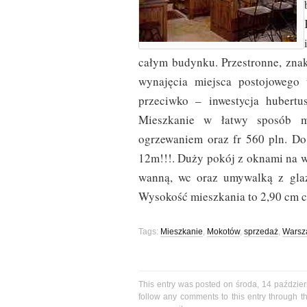
całym budynku. Przestronne, znak
wynajęcia miejsca postojoweg
przeciwko – inwestycja hubertu
Mieszkanie w łatwy sposób m
ogrzewaniem oraz fr 560 pln. Do
12m!!!. Duży pokój z oknami na w
wanną, wc oraz umywalką z glaz
Wysokość mieszkania to 2,90 cm c
Tags:
Mieszkanie
,
Mokotów
,
sprzedaż
,
Warsz
This entry was posted on środa, 14 paździer
follow any comments to this entry through 