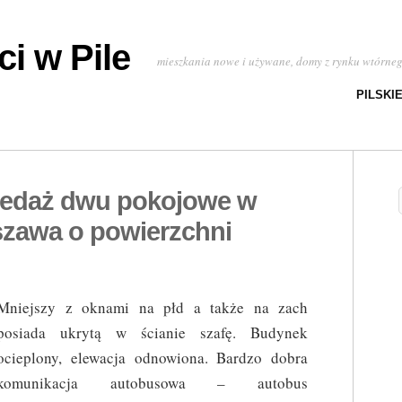
i w Pile
mieszkania nowe i używane, domy z rynku wtórne
PILSKI
zedaż dwu pokojowe w
zawa o powierzchni
Mniejszy z oknami na płd a także na zach
posiada ukrytą w ścianie szafę. Budynek
ocieplony, elewacja odnowiona. Bardzo dobra
komunikacja autobusowa – autobus