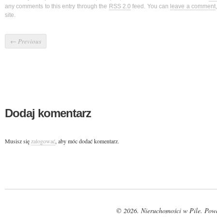
any comments to this entry through the
RSS 2.0
feed. You can
leave a comment
site.
←
Previous
Dodaj komentarz
Musisz się
zalogować
, aby móc dodać komentarz.
© 2026. Nieruchomości w Pile. Pow