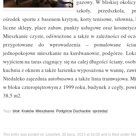
gazowy. W bliskiej okolicy
szkoły, przedszkola, pr
ośrodek sportu z basenem krytym, korty tenisowe, siłownia, k
liczne sklepy, place zabaw, punkty usługowe oraz kosmetyczn
Mieszkanie czyste, odświeżone a także w zależności od oc
przygotowane do wprowadzenia – pomalowane ścia
jednopokojowe mieszkanie na kurdwanowie, podgórze. Loka
wyjściem na taras ciągnący się na całej długości ściany, oso
kuchnia z oknem a także łazienka wyposażona w wannę, zawi
Niedaleko zajezdnia autobusowa a także linia tramwajowa. Mi
w bloku czteropiętrowym z 1999 roku, budynek z cegły, powi
38,5 m2.
Tags:
blok
,
Kraków
,
Mieszkanie
,
Podgórze Duchackie
,
sprzedaż
This entry was posted on czwartek, 30 lipca, 2015 at 16:00 and is filed under
Ni