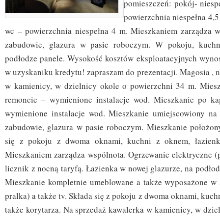
pomieszczeń: pokój- niesp
powierzchnia niespełna 4,5 
wc – powierzchnia niespełna 4 m. Mieszkaniem zarządza w
zabudowie, glazura w pasie roboczym. W pokoju, kuchn
podłodze panele. Wysokość kosztów eksploatacyjnych wyno
w uzyskaniku kredytu! zapraszam do prezentacji. Magosia , 
w kamienicy, w dzielnicy okole o powierzchni 34 m. Mies
remoncie – wymienione instalacje wod. Mieszkanie po ka
wymienione instalacje wod. Mieszkanie umiejscowiony na 
zabudowie, glazura w pasie roboczym. Mieszkanie położony
się z pokoju z dwoma oknami, kuchni z oknem, łazienki
Mieszkaniem zarządza wspólnota. Ogrzewanie elektryczne (
licznik z nocną taryfą. Łazienka w nowej glazurze, na podłod
Mieszkanie kompletnie umeblowane a także wyposażone w s
pralka) a także tv. Składa się z pokoju z dwoma oknami, kuch
także korytarza. Na sprzedaż kawalerka w kamienicy, w dzie