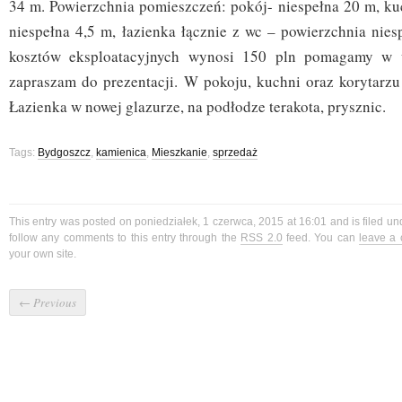
34 m. Powierzchnia pomieszczeń: pokój- niespełna 20 m, ku
niespełna 4,5 m, łazienka łącznie z wc – powierzchnia nie
kosztów eksploatacyjnych wynosi 150 pln pomagamy w u
zapraszam do prezentacji. W pokoju, kuchni oraz korytarzu
Łazienka w nowej glazurze, na podłodze terakota, prysznic.
Tags:
Bydgoszcz
,
kamienica
,
Mieszkanie
,
sprzedaż
This entry was posted on poniedziałek, 1 czerwca, 2015 at 16:01 and is filed u
follow any comments to this entry through the
RSS 2.0
feed. You can
leave a
your own site.
←
Previous