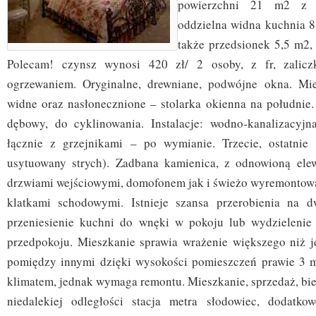
powierzchni 21 m2 z w
oddzielna widna kuchnia 8
także przedsionek 5,5 m2,
Polecam! czynsz wynosi 420 zł/ 2 osoby, z fr, zalic
ogrzewaniem. Oryginalne, drewniane, podwójne okna. Mie
widne oraz nasłonecznione – stolarka okienna na południe.
dębowy, do cyklinowania. Instalacje: wodno-kanalizacyjn
łącznie z grzejnikami – po wymianie. Trzecie, ostatnie 
usytuowany strych). Zadbana kamienica, z odnowioną ele
drzwiami wejściowymi, domofonem jak i świeżo wyremontow
klatkami schodowymi. Istnieje szansa przerobienia na 
przeniesienie kuchni do wnęki w pokoju lub wydzielenie
przedpokoju. Mieszkanie sprawia wrażenie większego niż je
pomiędzy innymi dzięki wysokości pomieszczeń prawie 3 m
klimatem, jednak wymaga remontu. Mieszkanie, sprzedaż, biel
niedalekiej odległości stacja metra słodowiec, dodatkow