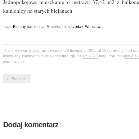
Jednopokojowe mieszkanie o metrażu 37,42 m2 z balkon
kamienicy na starych bielanach.
Tags:
Bielany
,
kamienica
,
Mieszkanie
,
sprzedaż
,
Warszawa
This entry was posted on czwartek, 26 listopada, 2015 at 12:00 and is filed u
follow any comments to this entry through the
RSS 2.0
feed. You can
leave a
your own site.
←
Previous
Dodaj komentarz