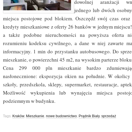
dowolnej aranżacji wnę
jednego lub dwóch osobny
miejsca postojowe pod blokiem. Oszczędź swój czas oraz 
kredyty mieszkaniowe z oferty 26 banków w jednym miejscu! 
a także podobne nieruchomości na powyższa oferta ni
rozumieniu kodeksu cywilnego, a dane w niej zawarte maj
informacyjny. 1 min do przystanku autobusowego. Do sprz
mieszkanie, o powierzchni 45 m2, na wysokim parterze bloku 
Cena 299 000 pln mieszkanie bardzo zdumiewając
nasłonecznione: ekspozycja okien na południe. W okolicy p
szkoły, przedszkola, sklepy, supermarket, restauracje, apte
Możliwość wykupienia lub wynajęcia miejsca postoj
podziemnym w budynku.
Tags:
Kraków
,
Mieszkanie
,
nowe budownictwo
,
Prądnik Biały
,
sprzedaż