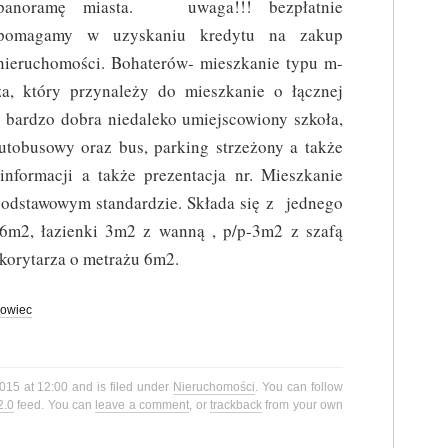
panoramę miasta. uwaga!!! bezpłatnie
pomagamy w uzyskaniu kredytu na zakup
nieruchomości. Bohaterów- mieszkanie typu m-
za, który przynależy do mieszkanie o łącznej
 bardzo dobra niedaleko umiejscowiony szkoła,
autobusowy oraz bus, parking strzeżony a także
informacji a także prezentacja nr. Mieszkanie
odstawowym standardzie. Składa się z jednego
6m2, łazienki 3m2 z wanną , p/p-3m2 z szafą
korytarza o metrażu 6m2.
żowiec
015 at 12:00 and is filed under
Nieruchomości
. You can follow
2.0
feed. You can
leave a comment
, or
trackback
from your own