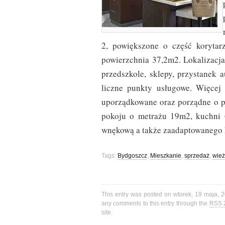
2, powiększone o część korytar
powierzchnia 37,2m2. Lokalizacja
przedszkole, sklepy, przystanek 
liczne punkty usługowe. Więcej 
uporządkowane oraz porządne o p
pokoju o metrażu 19m2, kuchni 
wnękową a także zaadaptowanego 
Tags:
Bydgoszcz
,
Mieszkanie
,
sprzedaż
,
wie
This entry was posted on wtorek, 19 maja, 2
any comments to this entry through the
RSS 
site.