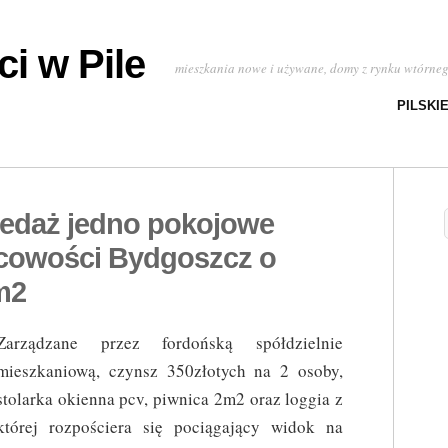
i w Pile
mieszkania nowe i używane, domy z rynku wtórne
PILSKI
zedaż jedno pokojowe
scowości Bydgoszcz o
m2
Zarządzane przez fordońską spółdzielnie
mieszkaniową, czynsz 350złotych na 2 osoby,
stolarka okienna pcv, piwnica 2m2 oraz loggia z
której rozpościera się pociągający widok na