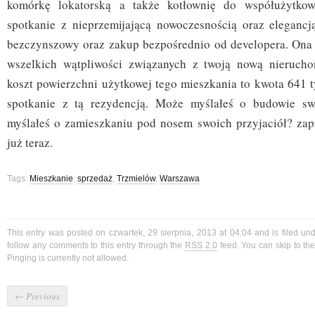
komórkę lokatorską a także kotłownię do współużytkow
spotkanie z nieprzemijającą nowoczesnością oraz elegancją
bezczynszowy oraz zakup bezpośrednio od developera. Ona
wszelkich wątpliwości związanych z twoją nową nierucho
koszt powierzchni użytkowej tego mieszkania to kwota 641 t
spotkanie z tą rezydencją. Może myślałeś o budowie s
myślałeś o zamieszkaniu pod nosem swoich przyjaciół? zap
już teraz.
Tags:
Mieszkanie
,
sprzedaż
,
Trzmielów
,
Warszawa
This entry was posted on czwartek, 29 sierpnia, 2013 at 04:04 and is filed un
follow any comments to this entry through the
RSS 2.0
feed. You can skip to t
Pinging is currently not allowed.
←
Previous