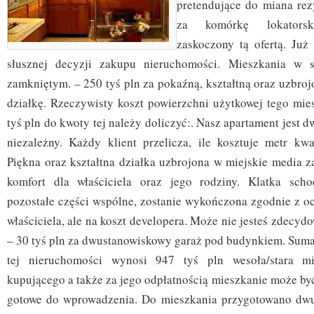
pretendujące do miana rez
za komórkę lokatorską
zaskoczony tą ofertą. Już 
słusznej decyzji zakupu nieruchomości. Mieszkania w s
zamkniętym. – 250 tyś pln za pokaźną, kształtną oraz uzbro
działkę. Rzeczywisty koszt powierzchni użytkowej tego mie
tyś pln do kwoty tej należy doliczyć:. Nasz apartament jest
niezależny. Każdy klient przelicza, ile kosztuje metr kw
Piękna oraz kształtna działka uzbrojona w miejskie media 
komfort dla właściciela oraz jego rodziny. Klatka sch
pozostałe części wspólne, zostanie wykończona zgodnie z 
właściciela, ale na koszt developera. Może nie jesteś zdecyd
– 30 tyś pln za dwustanowiskowy garaż pod budynkiem. Sum
tej nieruchomości wynosi 947 tyś pln wesoła/stara mi
kupującego a także za jego odpłatnością mieszkanie może by
gotowe do wprowadzenia. Do mieszkania przygotowano dwu