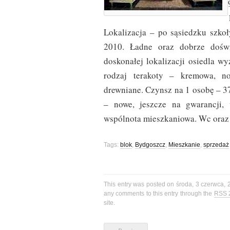
Lokalizacja – po sąsiedzku szkoł
2010. Ładne oraz dobrze dośw
doskonałej lokalizacji osiedla 
rodzaj terakoty – kremowa, n
drewniane. Czynsz na 1 osobę – 37
– nowe, jeszcze na gwarancji,
wspólnota mieszkaniowa. Wc oraz 
Tags:
blok
,
Bydgoszcz
,
Mieszkanie
,
sprzedaż
This entry was posted on środa, 3 czerwca, 
any comments to this entry through the
RSS 
site.