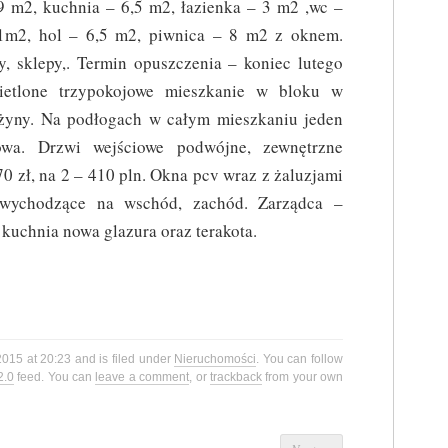
9 m2, kuchnia – 6,5 m2, łazienka – 3 m2 ,wc –
1m2, hol – 6,5 m2, piwnica – 8 m2 z oknem.
y, sklepy,. Termin opuszczenia – koniec lutego
ietlone trzypokojowe mieszkanie w bloku w
wyżyny. Na podłogach w całym mieszkaniu jeden
owa. Drzwi wejściowe podwójne, zewnętrzne
0 zł, na 2 – 410 pln. Okna pcv wraz z żaluzjami
 wychodzące na wschód, zachód. Zarządca –
kuchnia nowa glazura oraz terakota.
2015 at 20:23 and is filed under
Nieruchomości
. You can follow
2.0
feed. You can
leave a comment
, or
trackback
from your own