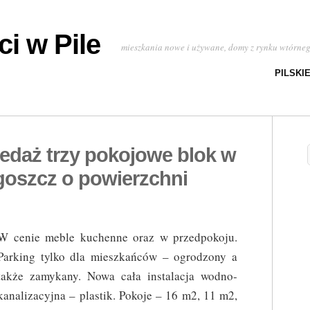
i w Pile
mieszkania nowe i używane, domy z rynku wtórne
PILSKI
edaż trzy pokojowe blok w
oszcz o powierzchni
W cenie meble kuchenne oraz w przedpokoju.
Parking tylko dla mieszkańców – ogrodzony a
także zamykany. Nowa cała instalacja wodno-
kanalizacyjna – plastik. Pokoje – 16 m2, 11 m2,