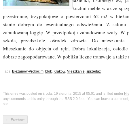
łazienki, osobnego wc, j
kuchni meble wraz ze sprz
przestronne, trzypokojowe o powierzchni 62 m2 w bieża
stanie dobrym do ewentualnego odświeżenia. Z salonu 
zabudowaną loggię. W przedpokoju zabudowane szafy. W po
szkoła, przedszkole, ośrodek zdrowia. Do mieszkania 
Mieszkanie do objęcia od ręki. Dobra lokalizacja, osiedle
dobrze zagospodarowane. W pobliżu liczne tramwaje a także 
Tags:
Bieżanów-Prokocim
,
blok
,
Kraków
,
Mieszkanie
,
sprzedaż
This entry was posted on środa, 19 sierpnia, 2015 at 05:01 and is filed under
Ni
any comments to this entry through the
RSS 2.0
feed. You can
leave a comment
site.
←
Previous