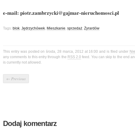
e-mail: piotr.zambrzycki@gajmar-nieruchomosci.pl
Tags:
blok
,
Jędrzychówek
,
Mieszkanie
,
sprzedaż
,
Żyrardów
This entry was posted on środa, 28 marca, 2012 at 16:00 and is filed under
Ni
any comments to this entry through the
RSS 2.0
feed. You can skip to the end a
is currently not allowed.
←
Previous
Dodaj komentarz