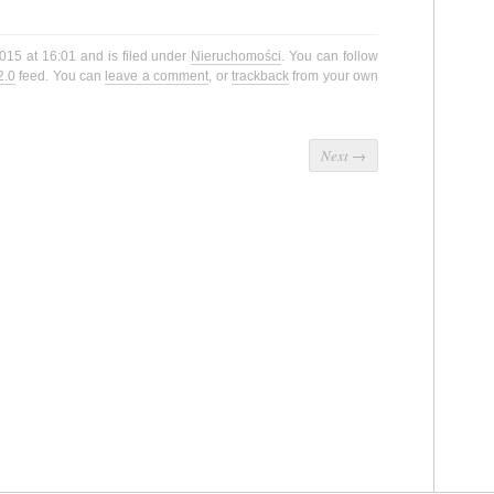
015 at 16:01 and is filed under
Nieruchomości
. You can follow
2.0
feed. You can
leave a comment
, or
trackback
from your own
Next
→