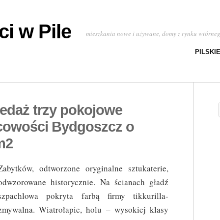
i w Pile
mieszkania nowe i używane, domy z rynku wtórne
PILSKI
zedaż trzy pokojowe
cowości Bydgoszcz o
m2
Zabytków, odtworzone oryginalne sztukaterie,
odwzorowane historycznie. Na ścianach gładź
szpachlowa pokryta farbą firmy tikkurilla-
zmywalna. Wiatrołapie, holu – wysokiej klasy