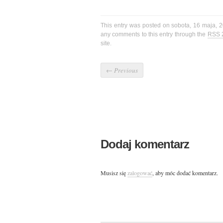
This entry was posted on sobota, 16 maja, 2
any comments to this entry through the
RSS 
site.
←
Previous
Dodaj komentarz
Musisz się
zalogować
, aby móc dodać komentarz.