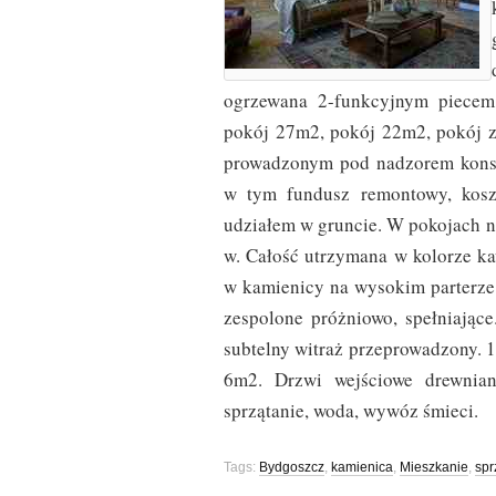
ogrzewana 2-funkcyjnym piecem 
pokój 27m2, pokój 22m2, pokój 
prowadzonym pod nadzorem konse
w tym fundusz remontowy, koszt
udziałem w gruncie. W pokojach n
w. Całość utrzymana w kolorze 
w kamienicy na wysokim parterze
zespolone próżniowo, spełniając
subtelny witraż przeprowadzony. 
6m2. Drzwi wejściowe drewnian
sprzątanie, woda, wywóz śmieci.
Tags:
Bydgoszcz
,
kamienica
,
Mieszkanie
,
spr