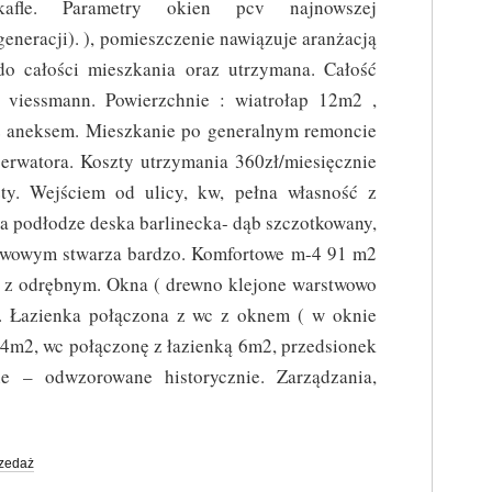
kafle. Parametry okien pcv najnowszej
generacji). ), pomieszczenie nawiązuje aranżacją
do całości mieszkania oraz utrzymana. Całość
viessmann. Powierzchnie : wiatrołap 12m2 ,
z aneksem. Mieszkanie po generalnym remoncie
rwatora. Koszty utrzymania 360zł/miesięcznie
y. Wejściem od ulicy, kw, pełna własność z
a podłodze deska barlinecka- dąb szczotkowany,
kawowym stwarza bardzo. Komfortowe m-4 91 m2
 z odrębnym. Okna ( drewno klejone warstwowo
e. Łazienka połączona z wc z oknem ( w oknie
14m2, wc połączonę z łazienką 6m2, przedsionek
e – odwzorowane historycznie. Zarządzania,
zedaż