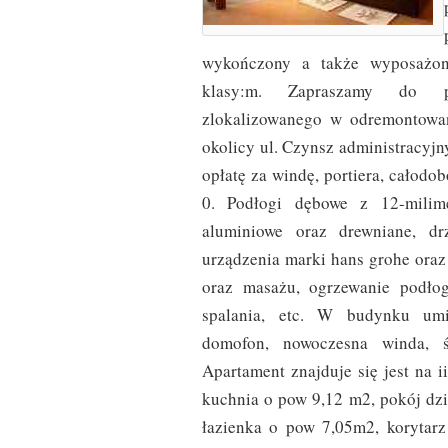
wykończony a także wyposażony
klasy:m. Zapraszamy do pr
zlokalizowanego w odremontowan
okolicy ul. Czynsz administracyj
opłatę za windę, portiera, całod
0. Podłogi dębowe z 12-milimet
aluminiowe oraz drewniane, d
urządzenia marki hans grohe oraz
oraz masażu, ogrzewanie podłog
spalania, etc. W budynku umie
domofon, nowoczesna winda, ś
Apartament znajduje się jest na i
kuchnia o pow 9,12 m2, pokój dz
łazienka o pow 7,05m2, korytar