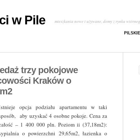
i w Pile
mieszkania nowe i używane, domy z rynku wtórne
PILSKI
zedaż trzy pokojowe
cowości Kraków o
0m2
Istnieje opcja podziału apartamentu w taki
sposób, aby uzyskać 4 osobne pokoje. Cena za
całość – 1 400 000 pln. Poziom ii (37,18m2):
sypialnia o powierzchni 29,65m2, łazienka o