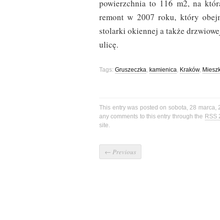
powierzchnia to 116 m2, na któr
remont w 2007 roku, który obejm
stolarki okiennej a także drzwio
ulicę.
Tags:
Gruszeczka
,
kamienica
,
Kraków
,
Miesz
This entry was posted on sobota, 28 marca, 
any comments to this entry through the
RSS 
site.
←
Previous