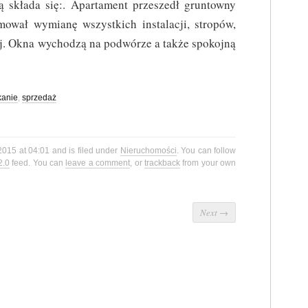
ą składa się:. Apartament przeszedł gruntowny
ował wymianę wszystkich instalacji, stropów,
wej. Okna wychodzą na podwórze a także spokojną
kanie
,
sprzedaż
2015 at 04:01 and is filed under
Nieruchomości
. You can follow
2.0
feed. You can
leave a comment
, or
trackback
from your own
Next
→