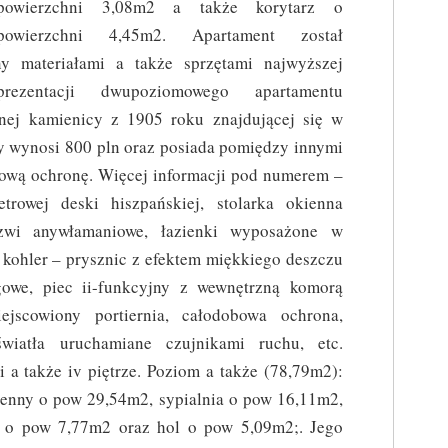
powierzchni 3,08m2 a także korytarz o
powierzchni 4,45m2. Apartament został
 materiałami a także sprzętami najwyższej
ezentacji dwupoziomowego apartamentu
ej kamienicy z 1905 roku znajdującej się w
ny wynosi 800 pln oraz posiada pomiędzy innymi
obową ochronę. Więcej informacji pod numerem –
rowej deski hiszpańskiej, stolarka okienna
rzwi anywłamaniowe, łazienki wyposażone w
 kohler – prysznic z efektem miękkiego deszczu
owe, piec ii-funkcyjny z wewnętrzną komorą
jscowiony portiernia, całodobowa ochrona,
wiatła uruchamiane czujnikami ruchu, etc.
ii a także iv piętrze. Poziom a także (78,79m2):
ienny o pow 29,54m2, sypialnia o pow 16,11m2,
z o pow 7,77m2 oraz hol o pow 5,09m2;. Jego