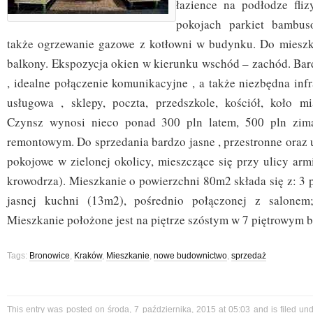
łazience na podłodze fliz
pokojach parkiet bambus
także ogrzewanie gazowe z kotłowni w budynku. Do mieszk
balkony. Ekspozycja okien w kierunku wschód – zachód. Bard
, idealne połączenie komunikacyjne , a także niezbędna inf
usługowa , sklepy, poczta, przedszkole, kościół, koło mi
Czynsz wynosi nieco ponad 300 pln latem, 500 pln zim
remontowym. Do sprzedania bardzo jasne , przestronne oraz 
pokojowe w zielonej okolicy, mieszczące się przy ulicy armi
krowodrza). Mieszkanie o powierzchni 80m2 składa się z: 3 
jasnej kuchni (13m2), pośrednio połączonej z salonem;
Mieszkanie położone jest na piętrze szóstym w 7 piętrowym b
Tags:
Bronowice
,
Kraków
,
Mieszkanie
,
nowe budownictwo
,
sprzedaż
This entry was posted on środa, 7 października, 2015 at 05:03 and is filed un