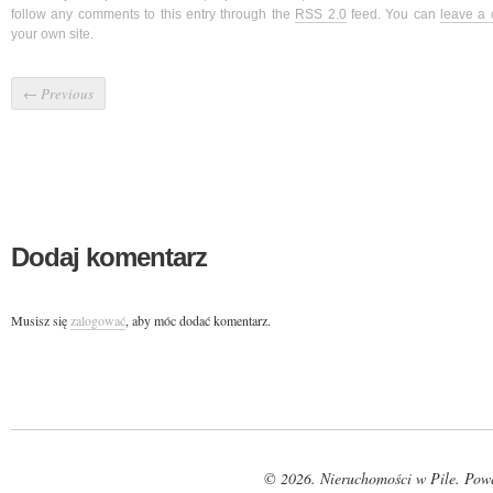
follow any comments to this entry through the
RSS 2.0
feed. You can
leave a
your own site.
←
Previous
Dodaj komentarz
Musisz się
zalogować
, aby móc dodać komentarz.
© 2026. Nieruchomości w Pile. Pow