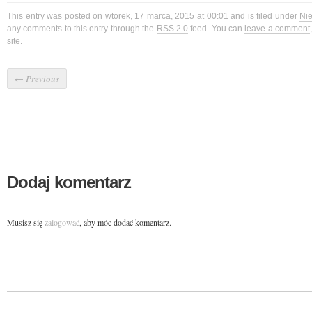
This entry was posted on wtorek, 17 marca, 2015 at 00:01 and is filed under
Ni
any comments to this entry through the
RSS 2.0
feed. You can
leave a comment
site.
←
Previous
Dodaj komentarz
Musisz się
zalogować
, aby móc dodać komentarz.