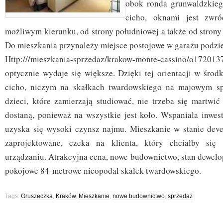
obok ronda grunwaldzkieg
cicho, oknami jest zwr
możliwym kierunku, od strony południowej a także od strony
Do mieszkania przynależy miejsce postojowe w garażu podzi
Http:///mieszkania-sprzedaz/krakow-monte-cassino/o17
optycznie wydaje się większe. Dzięki tej orientacji w środk
cicho, niczym na skałkach twardowskiego na majowym sp
dzieci, które zamierzają studiować, nie trzeba się martwić
dostaną, ponieważ na wszystkie jest koło. Wspaniała inwes
uzyska się wysoki czynsz najmu. Mieszkanie w stanie dev
zaprojektowane, czeka na klienta, który chciałby się
urządzaniu. Atrakcyjna cena, nowe budownictwo, stan dewelo
pokojowe 84-metrowe nieopodal skałek twardowskiego.
Tags:
Gruszeczka
,
Kraków
,
Mieszkanie
,
nowe budownictwo
,
sprzedaż