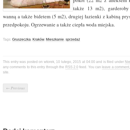
pokoi (22 m2 z aneksem 
także 13 m2), garderoby
wanną a także bidetem (5 m2), drugiej łazienki z kabiną pry
przedpokoju. Ogrzewanie a także ciepła woda miejska.
Tags:
Gruszeczka
,
Kraków
,
Mieszkanie
,
sprzedaż
This entry was posted on wtorek, 10 lutego, 2015 at 04:00 and is filed under
Ni
any comments to this entry through the
RSS 2.0
feed. You can
leave a comment
site.
←
Previous