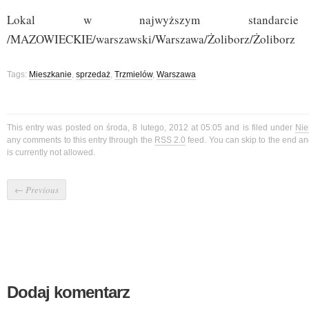
Lokal w najwyższym standarcie w
/MAZOWIECKIE/warszawski/Warszawa/Żoliborz/Żoliborz
Tags:
Mieszkanie
,
sprzedaż
,
Trzmielów
,
Warszawa
This entry was posted on środa, 8 lutego, 2012 at 05:05 and is filed under
Nie
any comments to this entry through the
RSS 2.0
feed. You can skip to the end a
is currently not allowed.
←
Previous
Dodaj komentarz