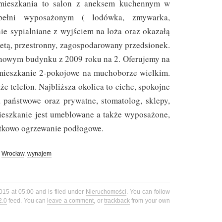
mieszkania to salon z aneksem kuchennym w
pełni wyposażonym ( lodówka, zmywarka,
nie sypialniane z wyjściem na loża oraz okazałą
letą, przestronny, zagospodarowany przedsionek.
 nowym budynku z 2009 roku na 2. Oferujemy na
mieszkanie 2-pokojowe na muchoborze wielkim.
że telefon. Najbliższa okolica to ciche, spokojne
la państwowe oraz prywatne, stomatolog, sklepy,
Mieszkanie jest umeblowane a także wyposażone,
atkowo ogrzewanie podłogowe.
,
Wrocław
,
wynajem
015 at 05:00 and is filed under
Nieruchomości
. You can follow
2.0
feed. You can
leave a comment
, or
trackback
from your own