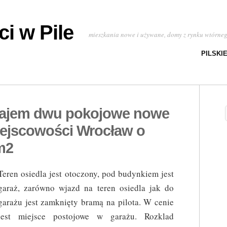
i w Pile
mieszkania nowe i używane, domy z rynku wtórne
PILSKI
najem dwu pokojowe nowe
ejscowości Wrocław o
m2
Teren osiedla jest otoczony, pod budynkiem jest
garaż, zarówno wjazd na teren osiedla jak do
garażu jest zamknięty bramą na pilota. W cenie
jest miejsce postojowe w garażu. Rozklad