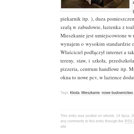
piekarnik itp. ), duza pomieszcze
szafą w zabudowie, łazienka z toa
Mieszkanie jest umiejscowione w
wynajem o wysokim standardzie 
Właściciel podłączył internet a tak
tereny, staw, i szkoła, przedszko
pizzeria, centrum handlowe itp. 
okna to nowe pcv, w lazience dod
Tags:
Kłoda
,
Mieszkanie
,
nowe budownictwo
This entry was posted on wtorek, 14 lipca, 2
any comments to this entry through the
RSS 
site.