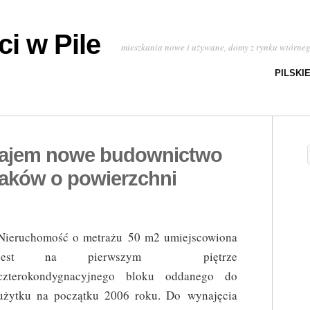
i w Pile
mieszkania nowe i używane, domy z rynku wtórne
PILSKI
najem nowe budownictwo
aków o powierzchni
Nieruchomość o metrażu 50 m2 umiejscowiona
jest na pierwszym piętrze
czterokondygnacyjnego bloku oddanego do
użytku na początku 2006 roku. Do wynajęcia