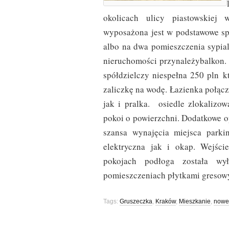
okolicach ulicy piastowskie
wyposażona jest w podstawowe sp
albo na dwa pomieszczenia sypial
nieruchomości przynależybalkon.
spółdzielczy niespełna 250 pln k
zaliczkę na wodę. Łazienka połącz
jak i pralka. osiedle zlokalizo
pokoi o powierzchni. Dodatkowe op
szansa wynajęcia miejsca parki
elektryczna jak i okap. Wejś
pokojach podłoga została wy
pomieszczeniach płytkami gresowym
Tags:
Gruszeczka
,
Kraków
,
Mieszkanie
,
nowe