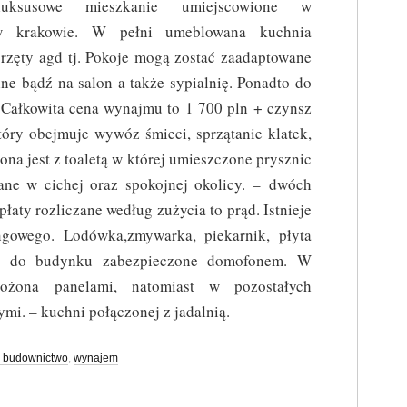
luksusowe mieszkanie umiejscowione w
j w krakowie. W pełni umeblowana kuchnia
rzęty agd tj. Pokoje mogą zostać zaadaptowane
ne bądź na salon a także sypialnię. Ponadto do
 Całkowita cena wynajmu to 1 700 pln + czynsz
tóry obejmuje wywóz śmieci, sprzątanie klatek,
ona jest z toaletą w której umieszczone prysznic
wane w cichej oraz spokojnej okolicy. – dwóch
łaty rozliczane według zużycia to prąd. Istnieje
ngowego. Lodówka,zmywarka, piekarnik, płyta
cie do budynku zabezpieczone domofonem. W
łożona panelami, natomiast w pozostałych
i. – kuchni połączonej z jadalnią.
 budownictwo
,
wynajem