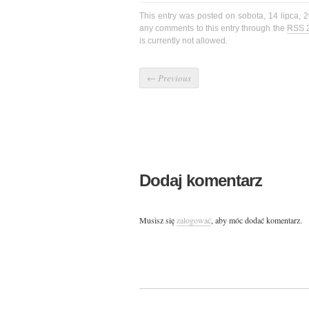
This entry was posted on sobota, 14 lipca, 2
any comments to this entry through the
RSS 
is currently not allowed.
←
Previous
Dodaj komentarz
Musisz się
zalogować
, aby móc dodać komentarz.