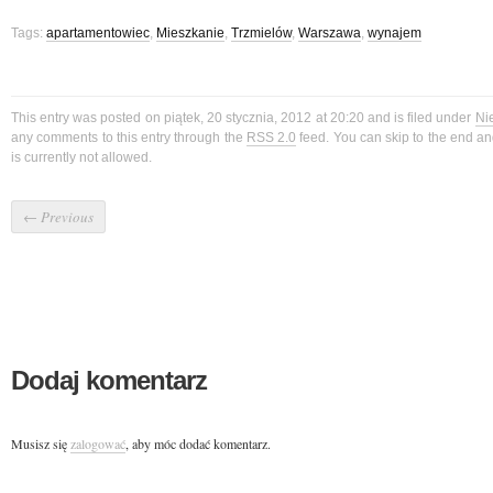
Tags:
apartamentowiec
,
Mieszkanie
,
Trzmielów
,
Warszawa
,
wynajem
This entry was posted on piątek, 20 stycznia, 2012 at 20:20 and is filed under
Ni
any comments to this entry through the
RSS 2.0
feed. You can skip to the end a
is currently not allowed.
←
Previous
Dodaj komentarz
Musisz się
zalogować
, aby móc dodać komentarz.