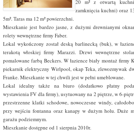
20 m² z otwartą kuchni
zamknięcia kuchni) oraz 13
5m². Taras ma 12 m² powierzchni.
Mieszkanie jest bardzo jasne, z dużymi drewnianymi okna
rolety wewnętrzne firmy Faber.
Lokal wykończony został deską barlinecką (buk), w łazien
terakotą włoskiej firmy Marazzi. Drzwi wewnętrzne stola
pomalowane farbą Beckers. W łazience biały montaż firmy Ko
piekarnik elektryczny Wirlpool, okap Teka, zlewozmywak d
Franke. Mieszkanie w tej chwili jest w pełni umeblowane.
Lokal idealny także na biuro (dodatkowo płatny poda
wystawienia FV dla firmy), usytuowany na 2 piętrze, w 6-pięt
przestrzenne klatki schodowe, nowoczesne windy, całodob
przy wejściu fontanna oraz kanapy w dużym holu. Duże m
garażu podziemnym.
Mieszkanie dostępne od 1 sierpnia 2010r.