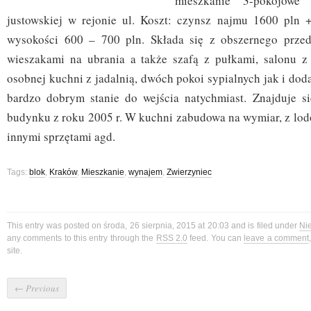
mieszkanie 3-pokojowe
justowskiej w rejonie ul. Koszt: czynsz najmu 1600 pln 
wysokości 600 – 700 pln. Składa się z obszernego przed
wieszakami na ubrania a także szafą z pułkami, salonu z
osobnej kuchni z jadalnią, dwóch pokoi sypialnych jak i do
bardzo dobrym stanie do wejścia natychmiast. Znajduje si
budynku z roku 2005 r. W kuchni zabudowa na wymiar, z lo
innymi sprzętami agd.
Tags:
blok
,
Kraków
,
Mieszkanie
,
wynajem
,
Zwierzyniec
This entry was posted on środa, 26 sierpnia, 2015 at 20:03 and is filed under
Ni
any comments to this entry through the
RSS 2.0
feed. You can
leave a comment
site.
←
Previous