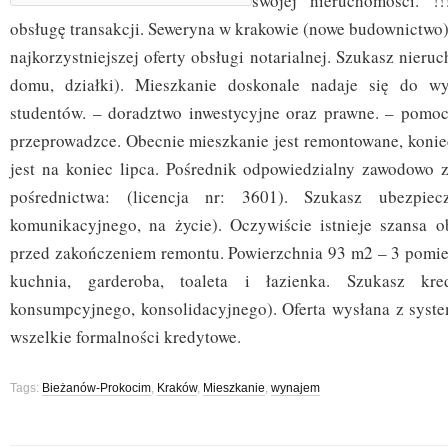
swojej nieruchomości. !!
obsługę transakcji. Seweryna w krakowie (nowe budownictwo
najkorzystniejszej oferty obsługi notarialnej. Szukasz nieru
domu, działki). Mieszkanie doskonale nadaje się do wy
studentów. – doradztwo inwestycyjne oraz prawne. – pomo
przeprowadzce. Obecnie mieszkanie jest remontowane, koni
jest na koniec lipca. Pośrednik odpowiedzialny zawodowo
pośrednictwa: (licencja nr: 3601). Szukasz ubezpiecz
komunikacyjnego, na życie). Oczywiście istnieje szansa o
przed zakończeniem remontu. Powierzchnia 93 m2 – 3 pomie
kuchnia, garderoba, toaleta i łazienka. Szukasz kred
konsumpcyjnego, konsolidacyjnego). Oferta wysłana z system
wszelkie formalności kredytowe.
Tags:
Bieżanów-Prokocim
,
Kraków
,
Mieszkanie
,
wynajem