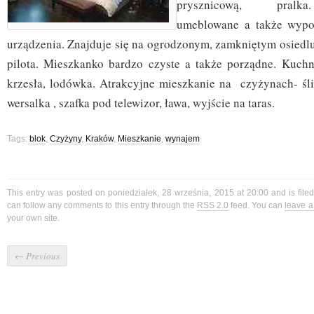
prysznicową, pralka.
umeblowane a także wypo
urządzenia. Znajduje się na ogrodzonym, zamkniętym osiedl
pilota. Mieszkanko bardzo czyste a także porządne. Kuchn
krzesła, lodówka. Atrakcyjne mieszkanie na czyżynach- śl
wersalka , szafka pod telewizor, ława, wyjście na taras.
Tags:
blok
,
Czyżyny
,
Kraków
,
Mieszkanie
,
wynajem
This entry was posted on poniedziałek, 28 września, 2015 at 20:00 and is fil
can follow any comments to this entry through the
RSS 2.0
feed. You can
leave 
your own site.
←
Previous