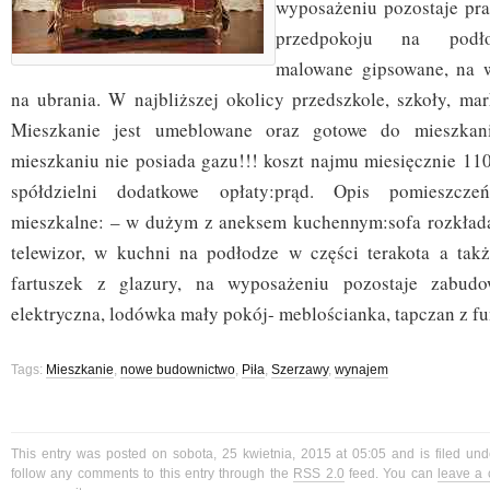
wyposażeniu pozostaje pra
przedpokoju na podło
malowane gipsowane, na 
na ubrania. W najbliższej okolicy przedszkole, szkoły, mar
Mieszkanie jest umeblowane oraz gotowe do mieszkan
mieszkaniu nie posiada gazu!!! koszt najmu miesięcznie 11
spółdzielni dodatkowe opłaty:prąd. Opis pomieszcz
mieszkalne: – w dużym z aneksem kuchennym:sofa rozkładan
telewizor, w kuchni na podłodze w części terakota a takż
fartuszek z glazury, na wyposażeniu pozostaje zabudo
elektryczna, lodówka mały pokój- meblościanka, tapczan z fu
Tags:
Mieszkanie
,
nowe budownictwo
,
Piła
,
Szerzawy
,
wynajem
This entry was posted on sobota, 25 kwietnia, 2015 at 05:05 and is filed un
follow any comments to this entry through the
RSS 2.0
feed. You can
leave a