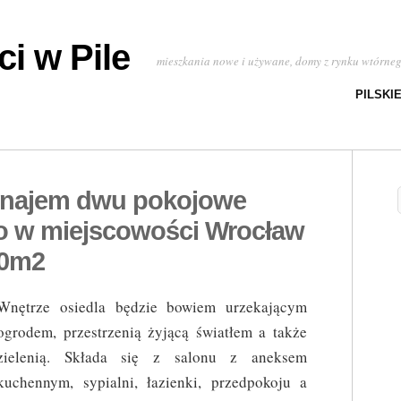
i w Pile
mieszkania nowe i używane, domy z rynku wtórne
PILSKI
ynajem dwu pokojowe
 w miejscowości Wrocław
00m2
Wnętrze osiedla będzie bowiem urzekającym
ogrodem, przestrzenią żyjącą światłem a także
zielenią. Składa się z salonu z aneksem
kuchennym, sypialni, łazienki, przedpokoju a