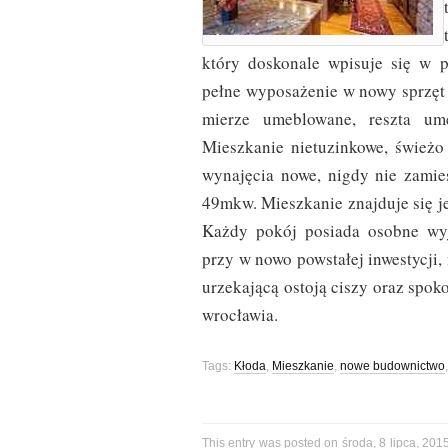
który doskonale wpisuje się w p
pełne wyposażenie w nowy sprzęt 
mierze umeblowane, reszta u
Mieszkanie nietuzinkowe, świeżo
wynajęcia nowe, nigdy nie zami
49mkw. Mieszkanie znajduje się j
Każdy pokój posiada osobne wyj
przy w nowo powstałej inwestycji
urzekającą ostoją ciszy oraz spok
wrocławia.
Tags:
Kłoda
,
Mieszkanie
,
nowe budownictwo
This entry was posted on środa, 8 lipca, 2015