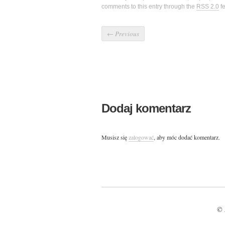
comments to this entry through the
RSS 2.0
f
←
Previous
Dodaj komentarz
Musisz się
zalogować
, aby móc dodać komentarz.
© 