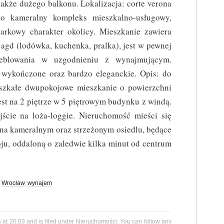
także dużego balkonu. Lokalizacja: corte verona
to kameralny kompleks mieszkalno-usługowy,
arkowy charakter okolicy. Mieszkanie zawiera
agd (lodówka, kuchenka, pralka), jest w pewnej
meblowania w uzgodnieniu z wynajmującym.
 wykończone oraz bardzo eleganckie. Opis: do
eszkałe dwupokojowe mieszkanie o powierzchni
est na 2 piętrze w 5 piętrowym budynku z windą.
ście na loża-loggie. Nieruchomość mieści się
, na kameralnym oraz strzeżonym osiedlu, będące
oju, oddaloną o zaledwie kilka minut od centrum
,
Wrocław
,
wynajem
 at 20:03 and is filed under
Nieruchomości
. You can follow any