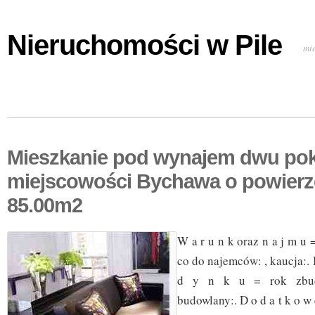
Nieruchomości w Pile
mi
Mieszkanie pod wynajem dwu po
miejscowości Bychawa o powierz
85.00m2
W a r u n k oraz n a j m u 
co do najemców: , kaucja:. I 
d y n k u = rok zbudo
budowlany:. D o d a t k o w e