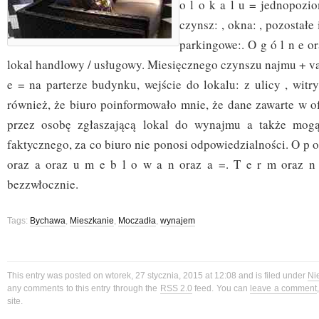
o l o k a l u = jednopozi
czynsz: , okna: , pozostałe 
parkingowe:. O g ó l n e or
lokal handlowy / usługowy. Miesięcznego czynszu najmu + vat.
e = na parterze budynku, wejście do lokalu: z ulicy , witr
również, że biuro poinformowało mnie, że dane zawarte w of
przez osobę zgłaszającą lokal do wynajmu a także mog
faktycznego, za co biuro nie ponosi odpowiedzialności. O p or
oraz a oraz u m e b l o w a n oraz a =. T e r m oraz n
bezzwłocznie.
Tags:
Bychawa
,
Mieszkanie
,
Moczadła
,
wynajem
This entry was posted on wtorek, 27 stycznia, 2015 at 12:08 and is filed under
Ni
any comments to this entry through the
RSS 2.0
feed. You can
leave a comment
site.