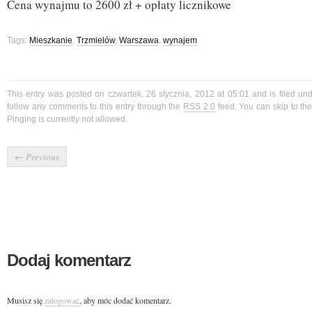
Cena wynajmu to 2600 zł + opłaty licznikowe
Tags:
Mieszkanie
,
Trzmielów
,
Warszawa
,
wynajem
This entry was posted on czwartek, 26 stycznia, 2012 at 05:01 and is filed un
follow any comments to this entry through the
RSS 2.0
feed. You can skip to t
Pinging is currently not allowed.
←
Previous
Dodaj komentarz
Musisz się
zalogować
, aby móc dodać komentarz.