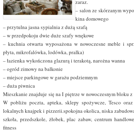
zaraz.
– salon ze skórzanym wyp
kina domowego
– przytulna jasna sypialnia z dużą szafą
– w przedpokoju dwie duże szafy wnękowe
– kuchnia otwarta wyposażona w nowoczesne meble i sp
płyta, mikrofalówka, lodówka, pralka)
– łazienka wykończona glazurą i terakotą, narożna wanna
– ogród zimowy na balkonie
– miejsce parkingowe w garażu podziemnym
– duża piwnica
Mieszkanie znajduje się na I piętrze w nowoczesnym bloku z
W pobliżu poczta, apteka, sklepy spożywcze, Tesco oraz
lokalnych knajpek i pizzerii.spokojna okolica, niska zabudowa
szkoła, przedszkole, żłobek, plac zabaw, centrum handlowe
fitness