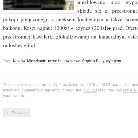
umeblowane oraz wypos
składa się z: przestronn
pokoju połączonego z aneksem kuchennym a także łazienk
balkonu. Koszt najmu: 1200zł + czynsz (200zł)+ prąd. Ofer
przestronnej kawalerki zlokalizowanej na kameralnym osied
radosław góral .
Tags:
Kraków
,
Mieszkanie
,
nowe budownictwo
,
Prądnik Biały
,
wynajem
This entry was posted on środa, 7 października, 2015 at 16:02 and is filed un
follow any comments to this entry through the
RSS 2.0
feed. You can
leave a
your own site.
←
Previous